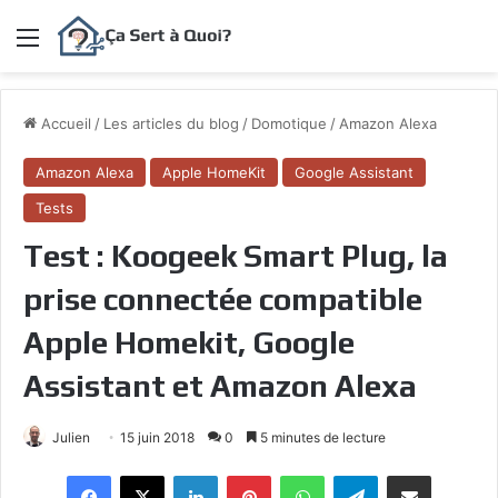
Menu
Accueil
/
Les articles du blog
/
Domotique
/
Amazon Alexa
Amazon Alexa
Apple HomeKit
Google Assistant
Tests
Test : Koogeek Smart Plug, la
prise connectée compatible
Apple Homekit, Google
Assistant et Amazon Alexa
Julien
15 juin 2018
0
5 minutes de lecture
Facebook
X
Linkedin
Pinterest
WhatsApp
Telegram
Partagez par mail