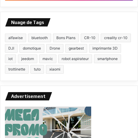
Nuage de Tags
alfawise
bluetooth
Bons Plans
CR-10
creality cr-10
DJI
domotique
Drone
gearbest
imprimante 3D
iot
jeedom
mavic
robot aspirateur
smartphone
trottinette
tuto
xiaomi
Advertisement