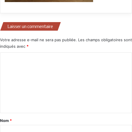
Laisser un commentaire
Votre adresse e-mail ne sera pas publiée.
Les champs obligatoires sont
indiqués avec
*
C
o
m
m
e
n
t
a
Nom
*
i