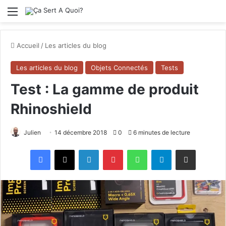
Menu
Accueil
/
Les articles du blog
Les articles du blog
Objets Connectés
Tests
Test : La gamme de produit
Rhinoshield
Julien
14 décembre 2018
0
6 minutes de lecture
Facebook
X
Linkedin
Pinterest
WhatsApp
Telegram
Partagez par mail