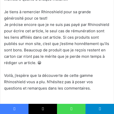
Je tiens à remercier Rhinoshield pour sa grande
générosité pour ce test!
Je précise encore que je ne suis pas payé par Rhinoshield
pour écrire cet article, le seul cas de rémunération sont
les liens affiliés dans cet article. Si ces produits sont
publiés sur mon site, c’est que j’estime honnêtement qu’ils
sont bons. Beaucoup de produit que je reçois restent en
carton car n’ont pas le mérite que je perde mon temps à
rédiger un article. 😀
Voilà, j’espère que la découverte de cette gamme
Rhinoshield vous a plu. N’hésitez pas à poser vos
questions et remarques dans les commentaires.
Facebook
X
Linkedin
Pinterest
WhatsApp
Telegram
Partagez par mail
Impri
Facebook
X
WhatsApp
Telegram