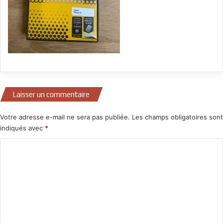
Laisser un commentaire
Votre adresse e-mail ne sera pas publiée.
Les champs obligatoires sont
indiqués avec
*
C
o
m
m
e
n