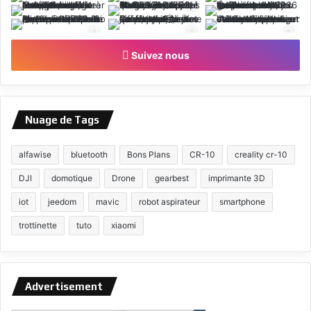
Suivez nous
Nuage de Tags
alfawise
bluetooth
Bons Plans
CR-10
creality cr-10
DJI
domotique
Drone
gearbest
imprimante 3D
iot
jeedom
mavic
robot aspirateur
smartphone
trottinette
tuto
xiaomi
Advertisement