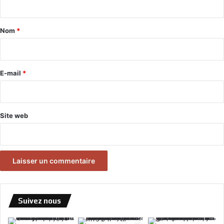
t
a
Nom
*
i
r
e
E-mail
*
*
Site web
Suivez nous