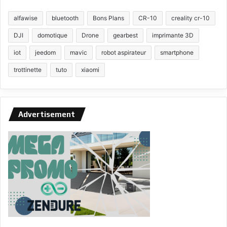
alfawise
bluetooth
Bons Plans
CR-10
creality cr-10
DJI
domotique
Drone
gearbest
imprimante 3D
iot
jeedom
mavic
robot aspirateur
smartphone
trottinette
tuto
xiaomi
Advertisement