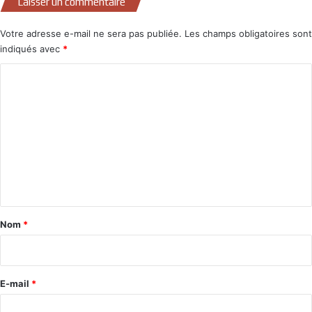
Laisser un commentaire
Votre adresse e-mail ne sera pas publiée.
Les champs obligatoires sont
indiqués avec
*
C
o
m
m
e
n
t
a
Nom
*
i
r
e
E-mail
*
*