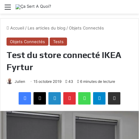
Menu
Accueil
/
Les articles du blog
/
Objets Connectés
Objets Connectés
Tests
Test du store connecté IKEA
Fyrtur
Julien
15 octobre 2019
43
6 minutes de lecture
Facebook
X
Linkedin
Pinterest
WhatsApp
Telegram
Partagez par mail