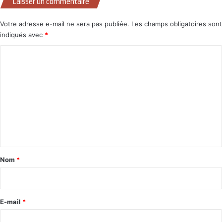
Laisser un commentaire
Votre adresse e-mail ne sera pas publiée.
Les champs obligatoires sont
indiqués avec
*
C
o
m
m
e
n
t
a
Nom
*
i
r
e
E-mail
*
*