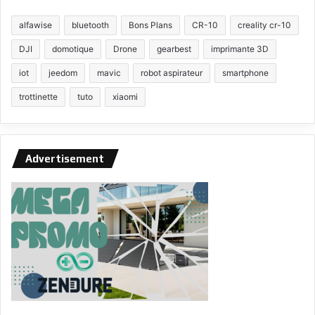
alfawise
bluetooth
Bons Plans
CR-10
creality cr-10
DJI
domotique
Drone
gearbest
imprimante 3D
iot
jeedom
mavic
robot aspirateur
smartphone
trottinette
tuto
xiaomi
Advertisement