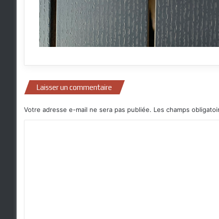
Laisser un commentaire
Votre adresse e-mail ne sera pas publiée.
Les champs obligatoi
C
o
m
m
e
n
t