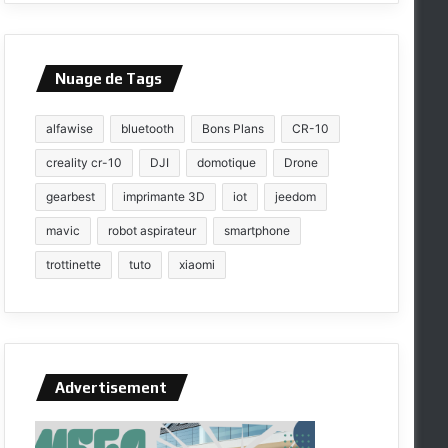
Nuage de Tags
alfawise
bluetooth
Bons Plans
CR-10
creality cr-10
DJI
domotique
Drone
gearbest
imprimante 3D
iot
jeedom
mavic
robot aspirateur
smartphone
trottinette
tuto
xiaomi
Advertisement