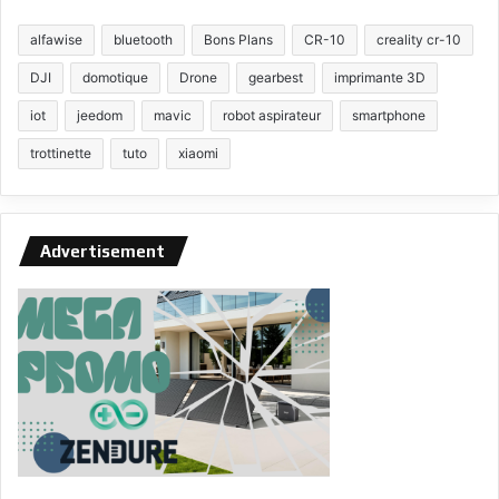
alfawise
bluetooth
Bons Plans
CR-10
creality cr-10
DJI
domotique
Drone
gearbest
imprimante 3D
iot
jeedom
mavic
robot aspirateur
smartphone
trottinette
tuto
xiaomi
Advertisement