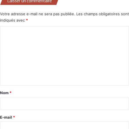
Laisser un commentaire
Votre adresse e-mail ne sera pas publiée.
Les champs obligatoires sont
indiqués avec
*
C
o
m
m
e
n
t
a
Nom
*
i
r
e
E-mail
*
*