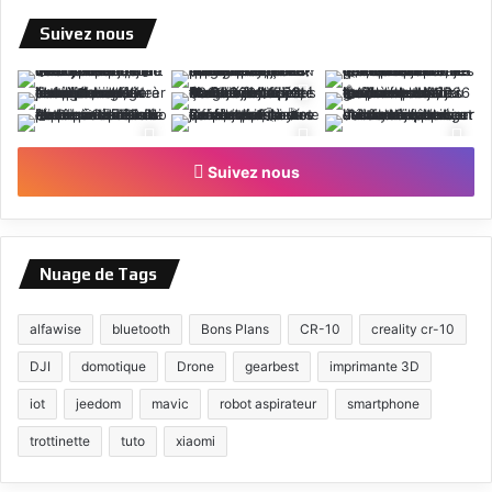
Suivez nous
Suivez nous
Nuage de Tags
alfawise
bluetooth
Bons Plans
CR-10
creality cr-10
DJI
domotique
Drone
gearbest
imprimante 3D
iot
jeedom
mavic
robot aspirateur
smartphone
trottinette
tuto
xiaomi