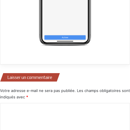
Laisser un commentaire
Votre adresse e-mail ne sera pas publiée.
Les champs obligatoires sont
indiqués avec
*
C
o
m