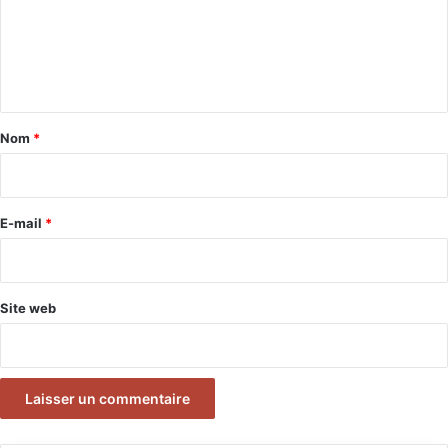
m
e
n
t
a
Nom
*
i
r
e
E-mail
*
*
Site web