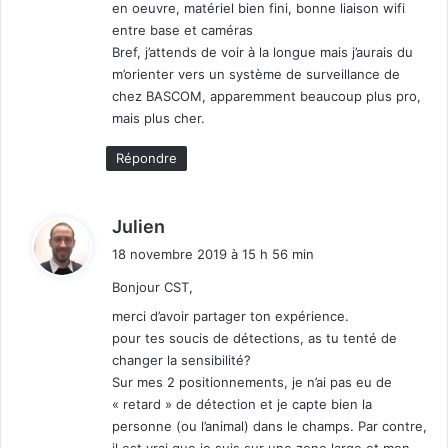
en oeuvre, matériel bien fini, bonne liaison wifi
entre base et caméras
Bref, j’attends de voir à la longue mais j’aurais du
m’orienter vers un système de surveillance de
chez BASCOM, apparemment beaucoup plus pro,
mais plus cher.
Répondre
d
Julien
i
18 novembre 2019 à 15 h 56 min
t
Bonjour CST,
:
merci d’avoir partager ton expérience.
pour tes soucis de détections, as tu tenté de
changer la sensibilité?
Sur mes 2 positionnements, je n’ai pas eu de
« retard » de détection et je capte bien la
personne (ou l’animal) dans le champs. Par contre,
il est vrai que je suis sur une zone large et mon