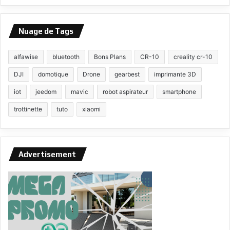
Nuage de Tags
alfawise
bluetooth
Bons Plans
CR-10
creality cr-10
DJI
domotique
Drone
gearbest
imprimante 3D
iot
jeedom
mavic
robot aspirateur
smartphone
trottinette
tuto
xiaomi
Advertisement