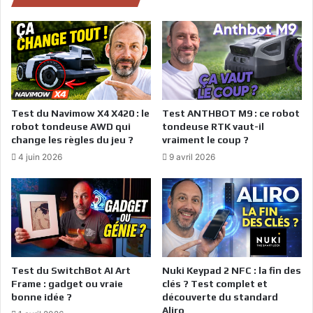
Test du Navimow X4 X420 : le
Test ANTHBOT M9 : ce robot
robot tondeuse AWD qui
tondeuse RTK vaut-il
change les règles du jeu ?
vraiment le coup ?
4 juin 2026
9 avril 2026
Test du SwitchBot AI Art
Nuki Keypad 2 NFC : la fin des
Frame : gadget ou vraie
clés ? Test complet et
bonne idée ?
découverte du standard
Aliro