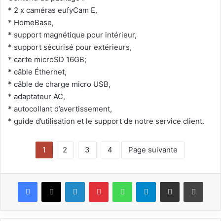
* 2 x caméras eufyCam E,
* HomeBase,
* support magnétique pour intérieur,
* support sécurisé pour extérieurs,
* carte microSD 16GB;
* câble Éthernet,
* câble de charge micro USB,
* adaptateur AC,
* autocollant d’avertissement,
* guide d’utilisation et le support de notre service client.
1
2
3
4
Page suivante
Facebook
X
Linkedin
Pinterest
WhatsApp
Telegram
Partagez par mail
Impri