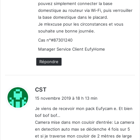
pouvez simplement connecter la base
domestique au routeur via Wi-Fi, puis verrouiller
la base domestique dans le placard.
Je m’excuse pour les circonstances et vous
souhaite une bonne journée.
Cas n°#87301240
Manager Service Client EufyHome
Répondre
d
CST
i
15 novembre 2019 à 18 h 13 min
t
Je viens de recevoir mon pack Eufycam e. Et bien
bof bof bof…
:
Camera mise dans mon couloir d’entrée: La camera
en detection auto max se déclenche 4 fois sur 5
et si je traverse mon couloir de 2 mètres de large