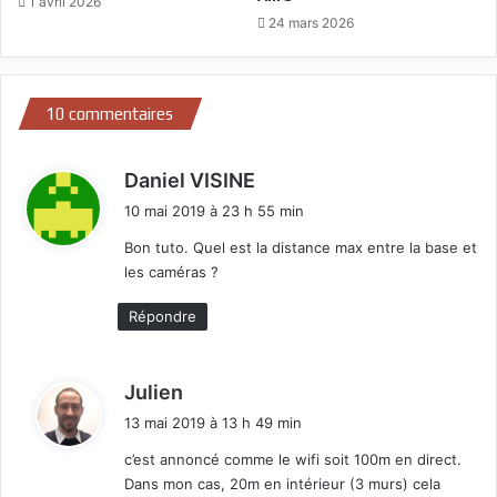
1 avril 2026
24 mars 2026
10 commentaires
d
Daniel VISINE
i
10 mai 2019 à 23 h 55 min
t
Bon tuto. Quel est la distance max entre la base et
les caméras ?
:
Répondre
d
Julien
i
13 mai 2019 à 13 h 49 min
t
c’est annoncé comme le wifi soit 100m en direct.
Dans mon cas, 20m en intérieur (3 murs) cela
: