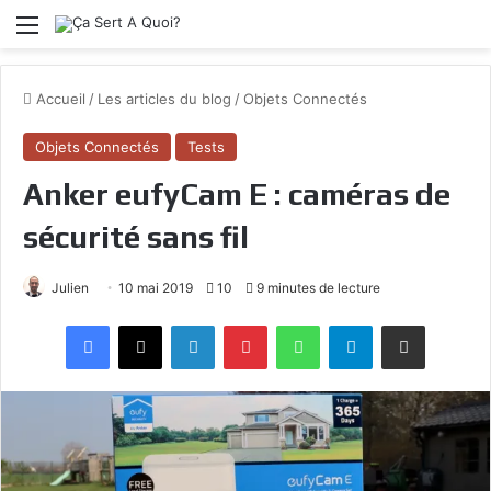
Menu
Accueil
/
Les articles du blog
/
Objets Connectés
Objets Connectés
Tests
Anker eufyCam E : caméras de
sécurité sans fil
Julien
10 mai 2019
10
9 minutes de lecture
Facebook
X
Linkedin
Pinterest
WhatsApp
Telegram
Partagez par mail