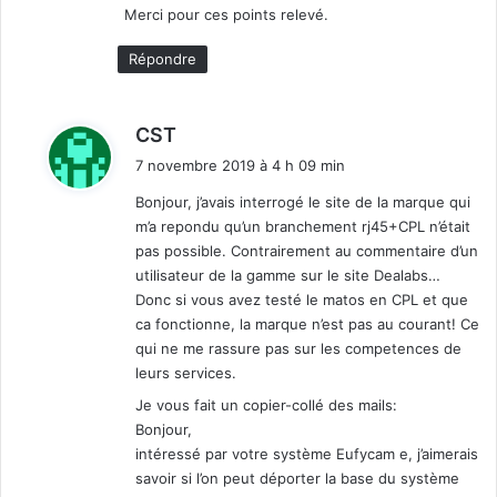
Merci pour ces points relevé.
Répondre
d
CST
i
7 novembre 2019 à 4 h 09 min
t
Bonjour, j’avais interrogé le site de la marque qui
m’a repondu qu’un branchement rj45+CPL n’était
:
pas possible. Contrairement au commentaire d’un
utilisateur de la gamme sur le site Dealabs…
Donc si vous avez testé le matos en CPL et que
ca fonctionne, la marque n’est pas au courant! Ce
qui ne me rassure pas sur les competences de
leurs services.
Je vous fait un copier-collé des mails:
Bonjour,
intéressé par votre système Eufycam e, j’aimerais
savoir si l’on peut déporter la base du système