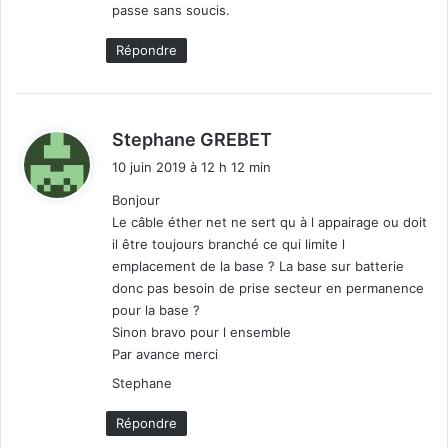
passe sans soucis.
Répondre
d
Stephane GREBET
i
10 juin 2019 à 12 h 12 min
t
Bonjour
Le câble éther net ne sert qu à l appairage ou doit
:
il être toujours branché ce qui limite l
emplacement de la base ? La base sur batterie
donc pas besoin de prise secteur en permanence
pour la base ?
Sinon bravo pour l ensemble
Par avance merci
Stephane
Répondre