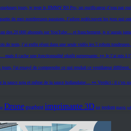
Drone
imprimante 3D
gearbest
jeedom
iot
ue
mavic
ro