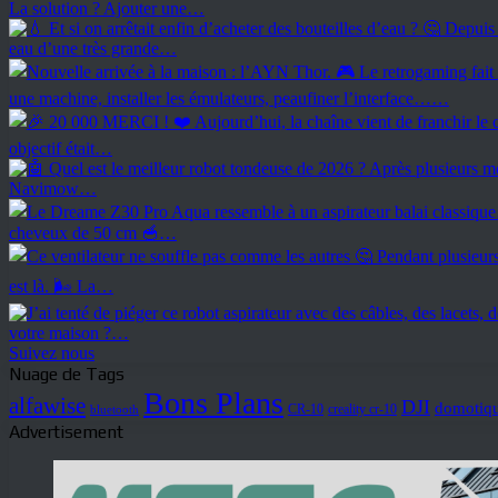
Suivez nous
Nuage de Tags
Bons Plans
alfawise
DJI
domotiq
creality cr-10
CR-10
bluetooth
Advertisement