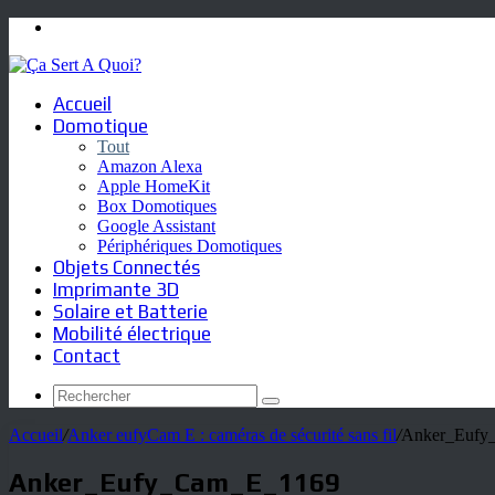
Menu
Accueil
Domotique
Tout
Amazon Alexa
Apple HomeKit
Box Domotiques
Google Assistant
Périphériques Domotiques
Objets Connectés
Imprimante 3D
Solaire et Batterie
Mobilité électrique
Contact
Rechercher
Accueil
/
Anker eufyCam E : caméras de sécurité sans fil
/
Anker_Eufy
Anker_Eufy_Cam_E_1169