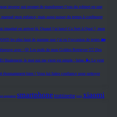
smartphone
xiaomi
trottinette
tuto
bot aspirateur