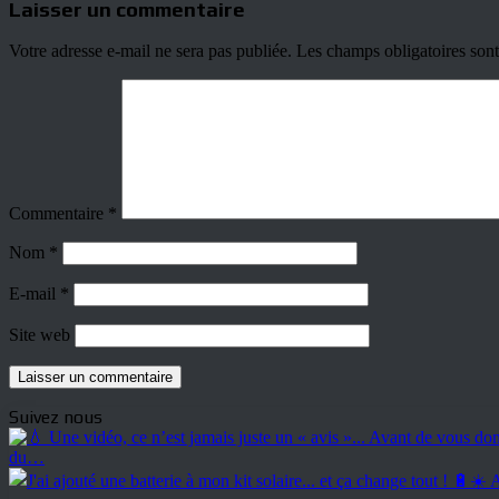
Laisser un commentaire
Votre adresse e-mail ne sera pas publiée.
Les champs obligatoires son
Commentaire
*
Nom
*
E-mail
*
Site web
Suivez nous