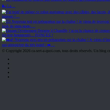
© Copyright 2026 ca-sert-a-quoi.com, tous droits réservés. Un blog 
RSS
Facebook
X
YouTube
Instagram
Bouton
retour
en
haut
de
la