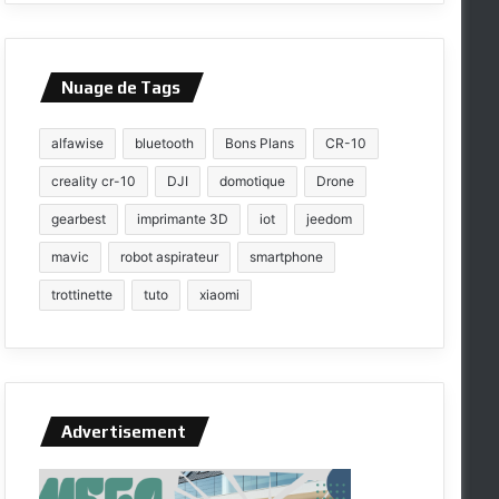
Nuage de Tags
alfawise
bluetooth
Bons Plans
CR-10
creality cr-10
DJI
domotique
Drone
gearbest
imprimante 3D
iot
jeedom
mavic
robot aspirateur
smartphone
trottinette
tuto
xiaomi
Advertisement