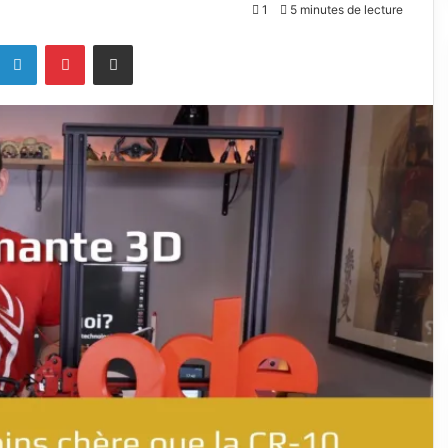
1
5 minutes de lecture
k
Linkedin
Pinterest
Partagez par mail