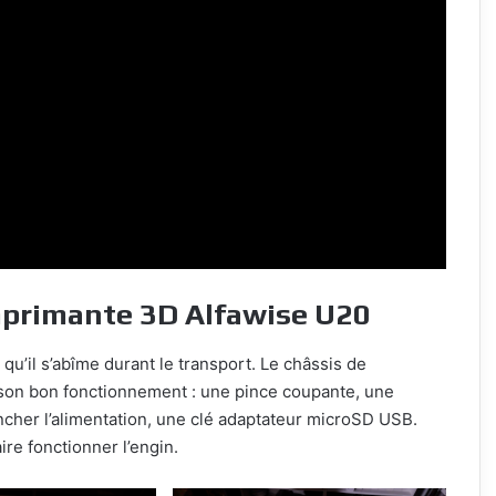
mprimante 3D Alfawise U20
u’il s’abîme durant le transport. Le châssis de
 son bon fonctionnement : une pince coupante, une
ncher l’alimentation, une clé adaptateur microSD USB.
ire fonctionner l’engin.