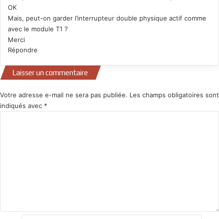
OK
Mais, peut-on garder l’interrupteur double physique actif comme
avec le module T1 ?
Merci
Répondre
Laisser un commentaire
Votre adresse e-mail ne sera pas publiée.
Les champs obligatoires sont
indiqués avec
*
C
o
m
m
e
n
t
a
i
r