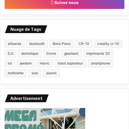
Suivez nous
Nuage de Tags
alfawise
bluetooth
Bons Plans
CR-10
creality cr-10
DJI
domotique
Drone
gearbest
imprimante 3D
iot
jeedom
mavic
robot aspirateur
smartphone
trottinette
tuto
xiaomi
Advertisement