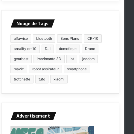
Nuage de Tags
alfawise
bluetooth
Bons Plans
CR-10
creality cr-10
DJI
domotique
Drone
gearbest
imprimante 3D
iot
jeedom
mavic
robot aspirateur
smartphone
trottinette
tuto
xiaomi
Advertisement