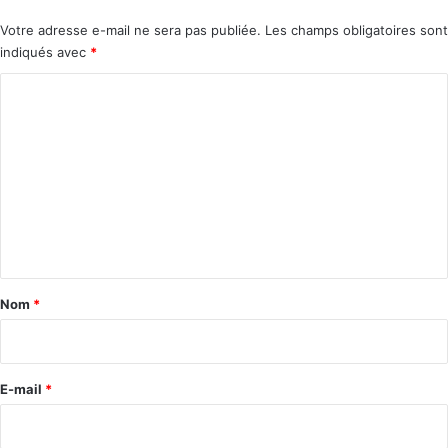
Votre adresse e-mail ne sera pas publiée.
Les champs obligatoires sont
indiqués avec
*
C
o
m
m
e
n
t
a
Nom
*
i
r
e
E-mail
*
*