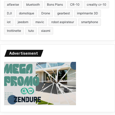
alfawise
bluetooth
Bons Plans
CR-10
creality cr-10
DJI
domotique
Drone
gearbest
imprimante 3D
iot
jeedom
mavic
robot aspirateur
smartphone
trottinette
tuto
xiaomi
Advertisement