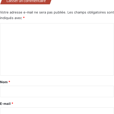
Laisser un commentaire
Votre adresse e-mail ne sera pas publiée.
Les champs obligatoires sont
indiqués avec
*
C
o
m
m
e
n
t
a
Nom
*
i
r
e
E-mail
*
*