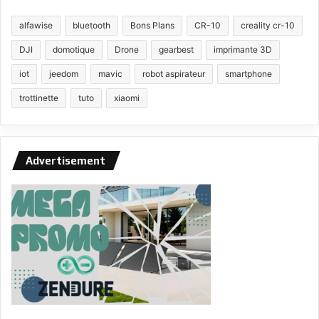
alfawise
bluetooth
Bons Plans
CR-10
creality cr-10
DJI
domotique
Drone
gearbest
imprimante 3D
iot
jeedom
mavic
robot aspirateur
smartphone
trottinette
tuto
xiaomi
Advertisement