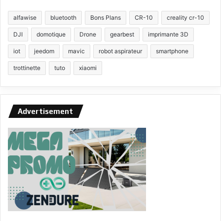
alfawise
bluetooth
Bons Plans
CR-10
creality cr-10
DJI
domotique
Drone
gearbest
imprimante 3D
iot
jeedom
mavic
robot aspirateur
smartphone
trottinette
tuto
xiaomi
Advertisement