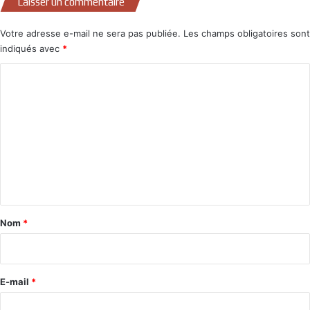
Laisser un commentaire
Votre adresse e-mail ne sera pas publiée.
Les champs obligatoires sont
indiqués avec
*
C
o
m
m
e
n
t
a
Nom
*
i
r
e
E-mail
*
*