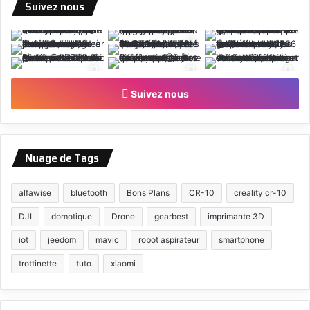
Suivez nous
Suivez nous
Nuage de Tags
alfawise
bluetooth
Bons Plans
CR-10
creality cr-10
DJI
domotique
Drone
gearbest
imprimante 3D
iot
jeedom
mavic
robot aspirateur
smartphone
trottinette
tuto
xiaomi