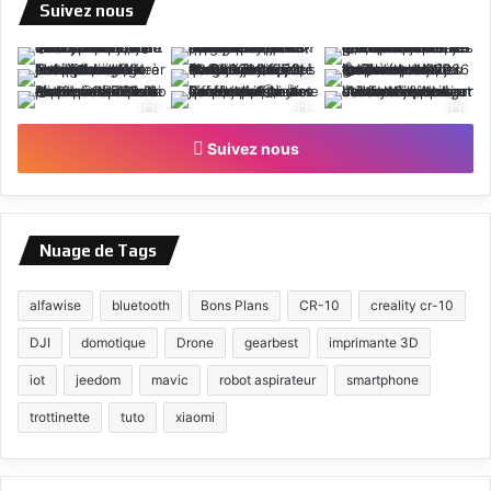
Suivez nous
Suivez nous
Nuage de Tags
alfawise
bluetooth
Bons Plans
CR-10
creality cr-10
DJI
domotique
Drone
gearbest
imprimante 3D
iot
jeedom
mavic
robot aspirateur
smartphone
trottinette
tuto
xiaomi