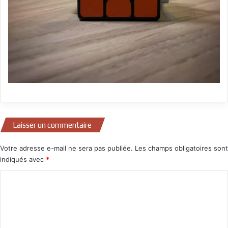
Laisser un commentaire
Votre adresse e-mail ne sera pas publiée.
Les champs obligatoires sont
indiqués avec
*
C
o
m
m