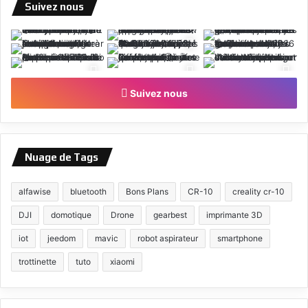
Suivez nous
Suivez nous
Nuage de Tags
alfawise
bluetooth
Bons Plans
CR-10
creality cr-10
DJI
domotique
Drone
gearbest
imprimante 3D
iot
jeedom
mavic
robot aspirateur
smartphone
trottinette
tuto
xiaomi