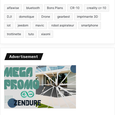
alfawise
bluetooth
Bons Plans
CR-10
creality cr-10
DJI
domotique
Drone
gearbest
imprimante 3D
iot
jeedom
mavic
robot aspirateur
smartphone
trottinette
tuto
xiaomi
Advertisement