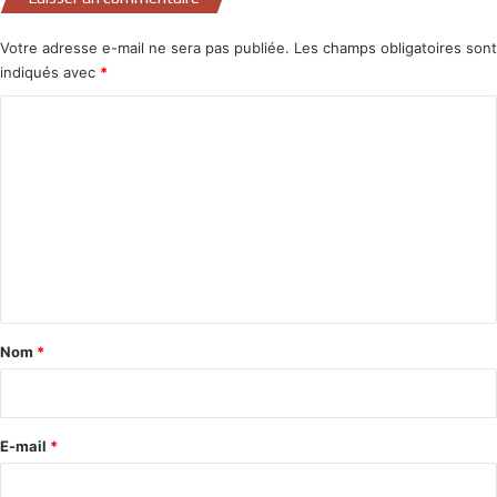
Votre adresse e-mail ne sera pas publiée.
Les champs obligatoires sont
indiqués avec
*
C
o
m
m
e
n
t
a
Nom
*
i
r
e
E-mail
*
*