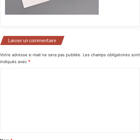
Laisser un commentaire
Votre adresse e-mail ne sera pas publiée.
Les champs obligatoires sont
indiqués avec
*
C
o
m
m
e
n
t
a