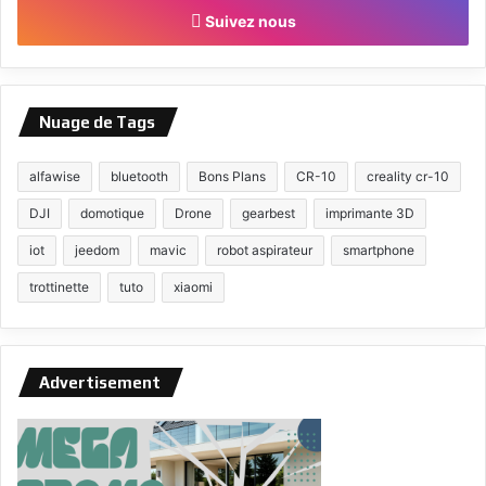
Suivez nous
Nuage de Tags
alfawise
bluetooth
Bons Plans
CR-10
creality cr-10
DJI
domotique
Drone
gearbest
imprimante 3D
iot
jeedom
mavic
robot aspirateur
smartphone
trottinette
tuto
xiaomi
Advertisement