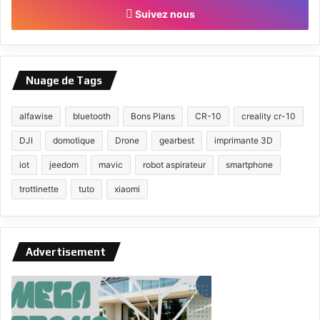
Suivez nous
Nuage de Tags
alfawise
bluetooth
Bons Plans
CR-10
creality cr-10
DJI
domotique
Drone
gearbest
imprimante 3D
iot
jeedom
mavic
robot aspirateur
smartphone
trottinette
tuto
xiaomi
Advertisement