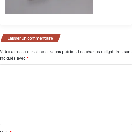
Laisser un commentaire
Votre adresse e-mail ne sera pas publiée.
Les champs obligatoires sont
indiqués avec
*
C
o
m
m
e
n
t
a