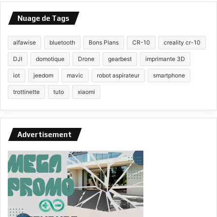
Nuage de Tags
alfawise
bluetooth
Bons Plans
CR-10
creality cr-10
DJI
domotique
Drone
gearbest
imprimante 3D
iot
jeedom
mavic
robot aspirateur
smartphone
trottinette
tuto
xiaomi
Advertisement