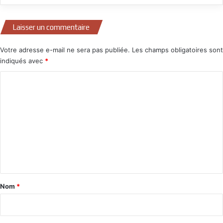
Laisser un commentaire
Votre adresse e-mail ne sera pas publiée.
Les champs obligatoires sont
indiqués avec
*
C
o
m
m
e
n
t
a
Nom
*
i
r