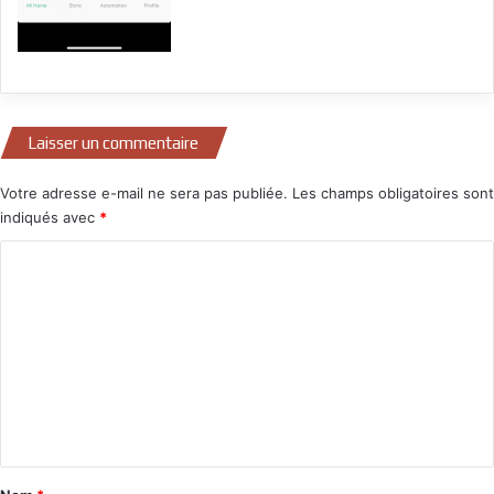
Laisser un commentaire
Votre adresse e-mail ne sera pas publiée.
Les champs obligatoires sont
indiqués avec
*
C
o
m
m
e
n
t
a