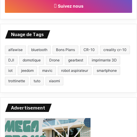
Suivez nous
Nuage de Tags
alfawise
bluetooth
Bons Plans
CR-10
creality cr-10
DJI
domotique
Drone
gearbest
imprimante 3D
iot
jeedom
mavic
robot aspirateur
smartphone
trottinette
tuto
xiaomi
Advertisement