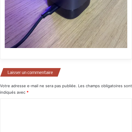
Laisser un commentaire
Votre adresse e-mail ne sera pas publiée.
Les champs obligatoires sont
indiqués avec
*
C
o
m
m