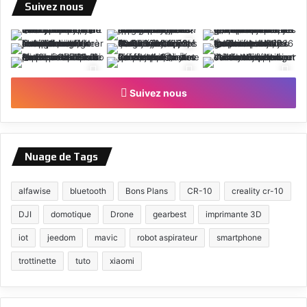
Suivez nous
Suivez nous
Nuage de Tags
alfawise
bluetooth
Bons Plans
CR-10
creality cr-10
DJI
domotique
Drone
gearbest
imprimante 3D
iot
jeedom
mavic
robot aspirateur
smartphone
trottinette
tuto
xiaomi