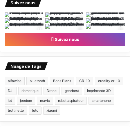
Suivez nous
Suivez nous
Nuage de Tags
alfawise
bluetooth
Bons Plans
CR-10
creality cr-10
DJI
domotique
Drone
gearbest
imprimante 3D
iot
jeedom
mavic
robot aspirateur
smartphone
trottinette
tuto
xiaomi