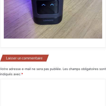
Laisser un commentaire
Votre adresse e-mail ne sera pas publiée.
Les champs obligatoires sont
indiqués avec
*
C
o
m
m