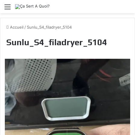
Menu
Accueil
/
Sunlu_S4_filadryer_5104
Sunlu_S4_filadryer_5104