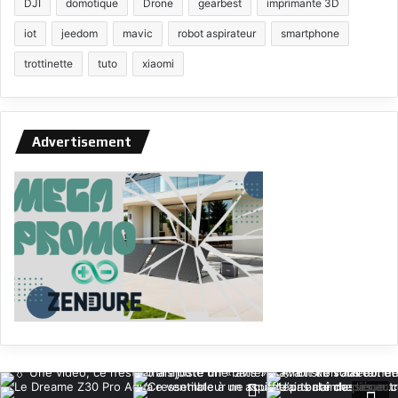
DJI
domotique
Drone
gearbest
imprimante 3D
iot
jeedom
mavic
robot aspirateur
smartphone
trottinette
tuto
xiaomi
Advertisement