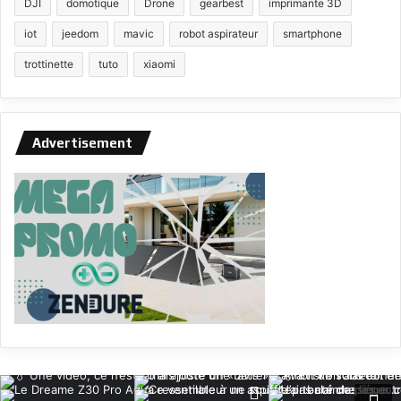
DJI
domotique
Drone
gearbest
imprimante 3D
iot
jeedom
mavic
robot aspirateur
smartphone
trottinette
tuto
xiaomi
Advertisement