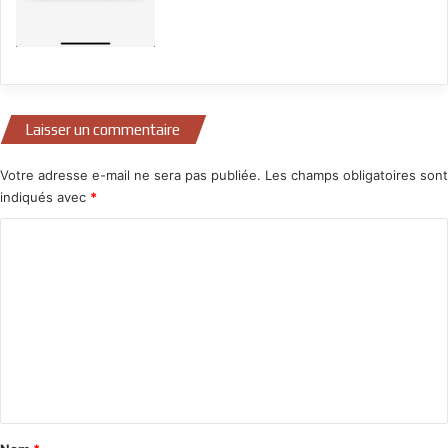
Laisser un commentaire
Votre adresse e-mail ne sera pas publiée.
Les champs obligatoires sont
indiqués avec
*
C
o
m
m
e
n
t
a