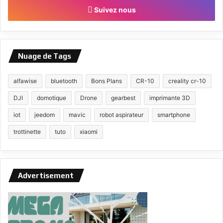
Suivez nous
Nuage de Tags
alfawise
bluetooth
Bons Plans
CR-10
creality cr-10
DJI
domotique
Drone
gearbest
imprimante 3D
iot
jeedom
mavic
robot aspirateur
smartphone
trottinette
tuto
xiaomi
Advertisement