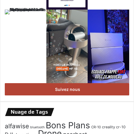
Suivez nous
Nuage de Tags
Bons Plans
alfawise
creality cr-10
CR-10
bluetooth
Drone