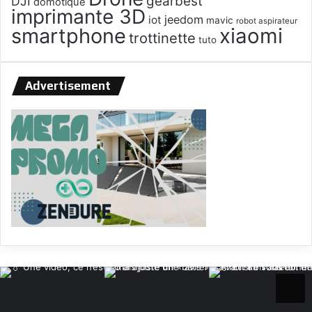
gearbest
DJI
domotique
imprimante 3D
jeedom
iot
mavic
robot aspirateur
smartphone
xiaomi
trottinette
tuto
Advertisement