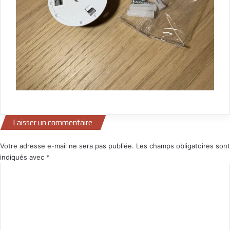
Laisser un commentaire
Votre adresse e-mail ne sera pas publiée.
Les champs obligatoires sont
indiqués avec
*
C
o
m
m
e
n