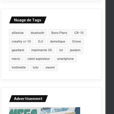
Nuage de Tags
alfawise
bluetooth
Bons Plans
CR-10
creality cr-10
DJI
domotique
Drone
gearbest
imprimante 3D
iot
jeedom
mavic
robot aspirateur
smartphone
trottinette
tuto
xiaomi
Advertisement