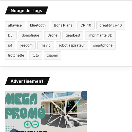
Nuage de Tags
alfawise
bluetooth
Bons Plans
CR-10
creality cr-10
DJI
domotique
Drone
gearbest
imprimante 3D
iot
jeedom
mavic
robot aspirateur
smartphone
trottinette
tuto
xiaomi
Advertisement