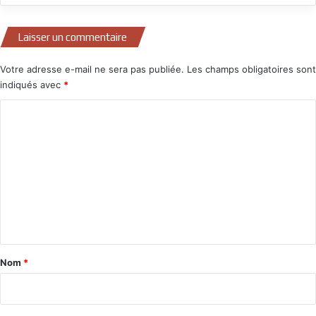
Laisser un commentaire
Votre adresse e-mail ne sera pas publiée.
Les champs obligatoires sont
indiqués avec
*
C
o
m
m
e
n
t
a
Nom
*
i
r