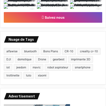
Suivez nous
Nuage de Tags
alfawise
bluetooth
Bons Plans
CR-10
creality cr-10
DJI
domotique
Drone
gearbest
imprimante 3D
iot
jeedom
mavic
robot aspirateur
smartphone
trottinette
tuto
xiaomi
Advertisement