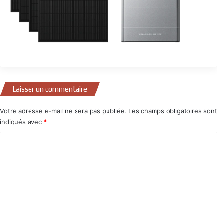
Laisser un commentaire
Votre adresse e-mail ne sera pas publiée.
Les champs obligatoires sont
indiqués avec
*
C
o
m
m
e
n