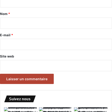
t
a
Nom
*
i
r
e
E-mail
*
*
Site web
Suivez nous