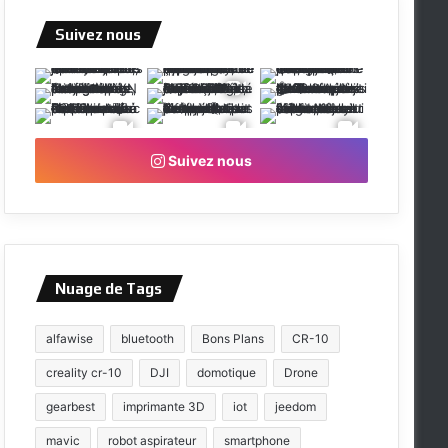
Suivez nous
Suivez nous
Nuage de Tags
alfawise
bluetooth
Bons Plans
CR-10
creality cr-10
DJI
domotique
Drone
gearbest
imprimante 3D
iot
jeedom
mavic
robot aspirateur
smartphone