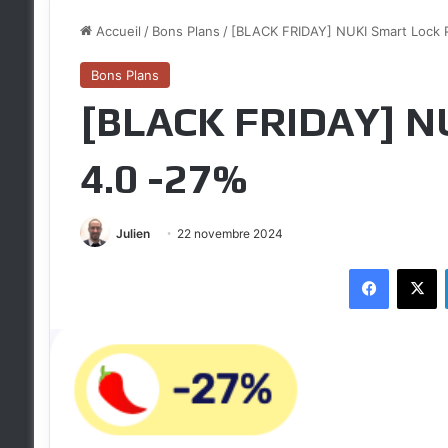
Accueil
/
Bons Plans
/
[BLACK FRIDAY] NUKI Smart Lock 
Bons Plans
[BLACK FRIDAY] NU
4.0 -27%
Julien
22 novembre 2024
Faceboo
X