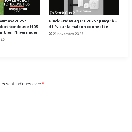
avimow 2025 :
Black Friday Aqara 2025 : jusqu’à –
obot tondeuse i105
41 % sur la maison connectée
r bien l’hivernager
21 novembre 2025
025
res sont indiqués avec
*