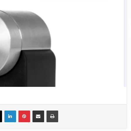
ook
X
Linkedin
Pinterest
Partagez par mail
Imprimer