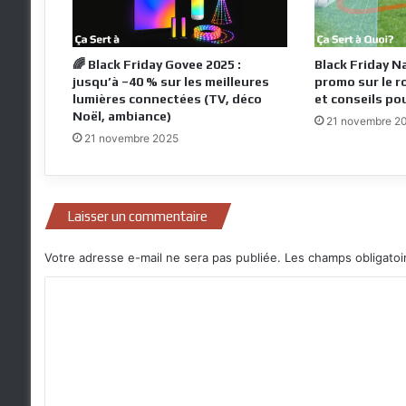
🌈 Black Friday Govee 2025 :
Black Friday N
jusqu’à –40 % sur les meilleures
promo sur le r
lumières connectées (TV, déco
et conseils pou
Noël, ambiance)
21 novembre 2
21 novembre 2025
Laisser un commentaire
Votre adresse e-mail ne sera pas publiée.
Les champs obligatoi
C
o
m
m
e