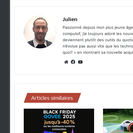
Julien
Passionné depuis mon plus jeune âge 
compulsif, j’ai toujours adoré les no
deviennent plutôt des outils du quoti
n’évolue pas aussi vite que les techno
quoi? » en montrant sa nouvelle acqui
Website
Facebook
YouTube
Articles similaires