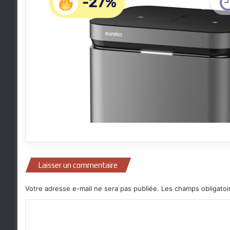
Laisser un commentaire
Votre adresse e-mail ne sera pas publiée.
Les champs obligatoi
C
o