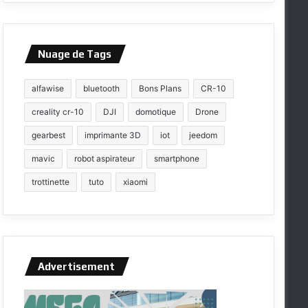
Nuage de Tags
alfawise
bluetooth
Bons Plans
CR-10
creality cr-10
DJI
domotique
Drone
gearbest
imprimante 3D
iot
jeedom
mavic
robot aspirateur
smartphone
trottinette
tuto
xiaomi
Advertisement