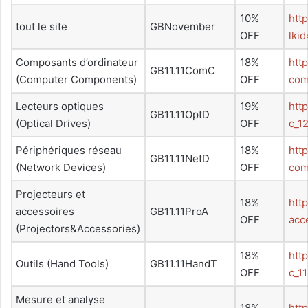
10%
htt
tout le site
GBNovember
OFF
lki
Composants d’ordinateur
18%
htt
GB11.11ComC
(Computer Components)
OFF
com
Lecteurs optiques
19%
htt
GB11.11OptD
(Optical Drives)
OFF
c_1
Périphériques réseau
18%
htt
GB11.11NetD
(Network Devices)
OFF
com
Projecteurs et
18%
htt
accessoires
GB11.11ProA
OFF
acc
(Projectors&Accessories)
18%
htt
Outils (Hand Tools)
GB11.11HandT
OFF
c_1
Mesure et analyse
18%
htt