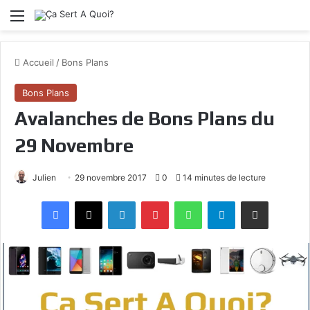
Menu
Accueil
/
Bons Plans
Bons Plans
Avalanches de Bons Plans du
29 Novembre
Julien
29 novembre 2017
0
14 minutes de lecture
Facebook
X
Linkedin
Pinterest
WhatsApp
Telegram
Partagez par mail