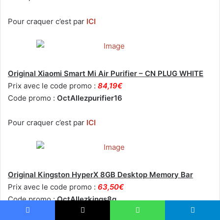
Pour craquer c’est par
ICI
Original Xiaomi Smart Mi Air Purifier – CN PLUG WHITE
Prix avec le code promo :
84,19€
Code promo :
OctAllezpurifier16
Pour craquer c’est par
ICI
Original Kingston HyperX 8GB Desktop Memory Bar
Prix avec le code promo :
63,50€
Code promo :
OctAllezkings8g
Facebook
X
WhatsApp
Telegram