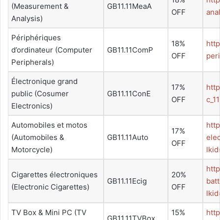
(Measurement &
GB11.11MeaA
OFF
ana
Analysis)
Périphériques
18%
htt
d’ordinateur (Computer
GB11.11ComP
OFF
per
Peripherals)
Électronique grand
17%
htt
public (Cosumer
GB11.11ConE
OFF
c_1
Electronics)
Automobiles et motos
htt
17%
(Automobiles &
GB11.11Auto
ele
OFF
Motorcycle)
lki
htt
Cigarettes électroniques
20%
GB11.11Ecig
bat
(Electronic Cigarettes)
OFF
lki
TV Box & Mini PC (TV
15%
htt
GB11.11TVBox