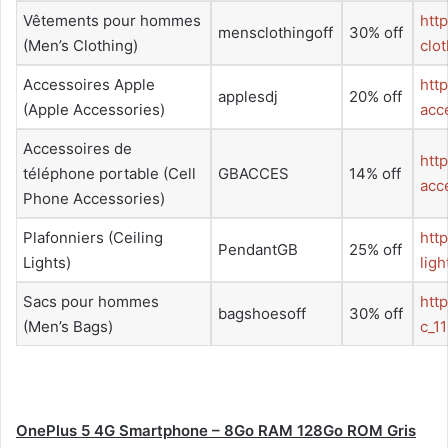
Vêtements pour hommes
htt
mensclothingoff
30% off
(Men’s Clothing)
clo
Accessoires Apple
htt
applesdj
20% off
(Apple Accessories)
acc
Accessoires de
htt
téléphone portable (Cell
GBACCES
14% off
acc
Phone Accessories)
Plafonniers (Ceiling
htt
PendantGB
25% off
Lights)
lig
Sacs pour hommes
htt
bagshoesoff
30% off
(Men’s Bags)
c_1
OnePlus 5 4G Smartphone – 8Go RAM 128Go ROM Gris