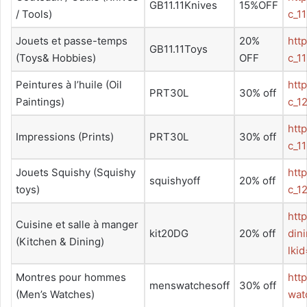
GB11.11Knives
15%OFF
/ Tools)
c_1
Jouets et passe-temps
20%
htt
GB11.11Toys
(Toys& Hobbies)
OFF
c_1
Peintures à l’huile (Oil
htt
PRT30L
30% off
Paintings)
c_1
htt
Impressions (Prints)
PRT30L
30% off
c_1
Jouets Squishy (Squishy
htt
squishyoff
20% off
toys)
c_1
htt
Cuisine et salle à manger
kit20DG
20% off
din
(Kitchen & Dining)
lki
Montres pour hommes
htt
menswatchesoff
30% off
(Men’s Watches)
wat