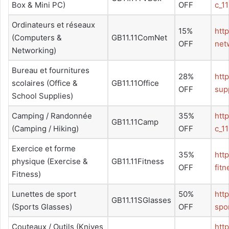
Box & Mini PC)
OFF
c_1
Ordinateurs et réseaux
15%
htt
(Computers &
GB11.11ComNet
OFF
net
Networking)
Bureau et fournitures
28%
htt
scolaires (Office &
GB11.11Office
OFF
sup
School Supplies)
Camping / Randonnée
35%
htt
GB11.11Camp
(Camping / Hiking)
OFF
c_1
Exercice et forme
35%
htt
physique (Exercise &
GB11.11Fitness
OFF
fit
Fitness)
Lunettes de sport
50%
htt
GB11.11SGlasses
(Sports Glasses)
OFF
spo
Couteaux / Outils (Knives
htt