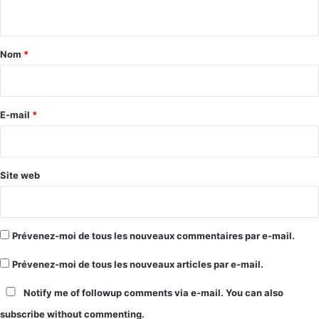
n
t
a
Nom
*
i
r
e
E-mail
*
*
Site web
Prévenez-moi de tous les nouveaux commentaires par e-mail.
Prévenez-moi de tous les nouveaux articles par e-mail.
Notify me of followup comments via e-mail. You can also
subscribe
without commenting.