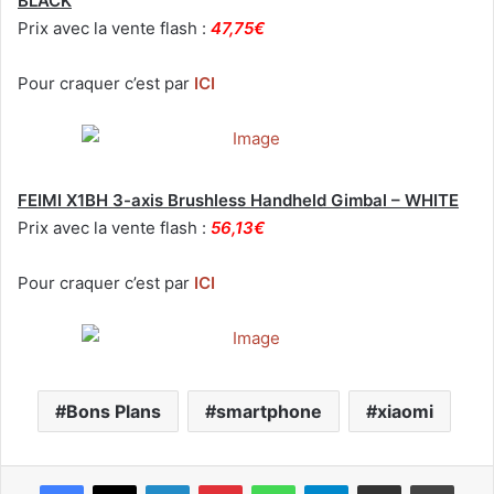
BLACK
Prix avec la vente flash :
47,75€
Pour craquer c’est par
ICI
FEIMI X1BH 3-axis Brushless Handheld Gimbal – WHITE
Prix avec la vente flash :
56,13€
Pour craquer c’est par
ICI
Bons Plans
smartphone
xiaomi
Facebook
X
Linkedin
Pinterest
WhatsApp
Telegram
Partagez par mail
Impri