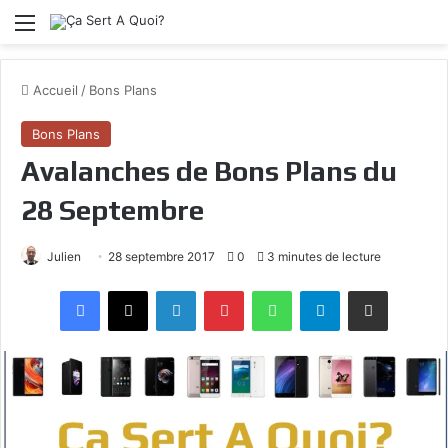
Menu
Accueil
/
Bons Plans
Bons Plans
Avalanches de Bons Plans du
28 Septembre
Julien
28 septembre 2017
0
3 minutes de lecture
Facebook
X
Linkedin
Pinterest
WhatsApp
Telegram
Partagez par mail