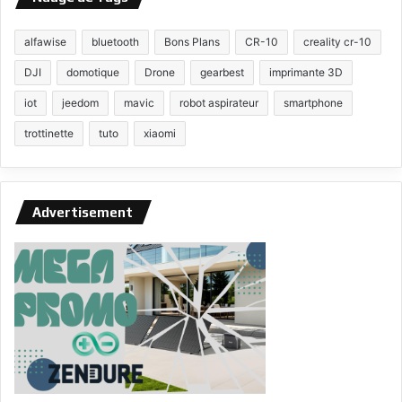
alfawise
bluetooth
Bons Plans
CR-10
creality cr-10
DJI
domotique
Drone
gearbest
imprimante 3D
iot
jeedom
mavic
robot aspirateur
smartphone
trottinette
tuto
xiaomi
Advertisement