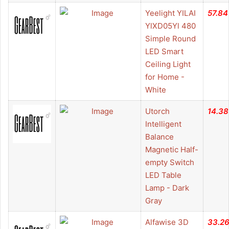
Yeelight YILAI
57.84
YlXD05Yl 480
Simple Round
LED Smart
Ceiling Light
for Home -
White
Utorch
14.38
Intelligent
Balance
Magnetic Half-
empty Switch
LED Table
Lamp - Dark
Gray
Alfawise 3D
33.2