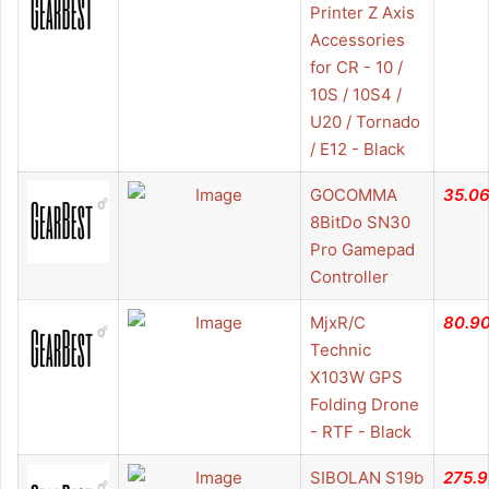
Printer Z Axis
Accessories
for CR - 10 /
10S / 10S4 /
U20 / Tornado
/ E12 - Black
GOCOMMA
35.0
8BitDo SN30
Pro Gamepad
Controller
MjxR/C
80.9
Technic
X103W GPS
Folding Drone
- RTF - Black
SIBOLAN S19b
275.