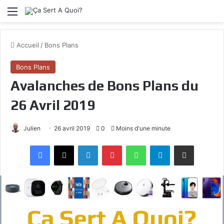
Menu
Accueil
/
Bons Plans
Bons Plans
Avalanches de Bons Plans du
26 Avril 2019
Julien
26 avril 2019
0
Moins d'une minute
Facebook
X
Linkedin
Pinterest
WhatsApp
Telegram
Partagez par mail