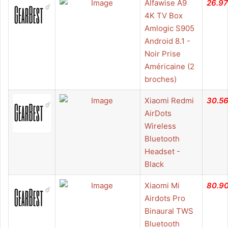
Alfawise A9
26.97
4K TV Box
Amlogic S905
Android 8.1 -
Noir Prise
Américaine (2
broches)
Xiaomi Redmi
30.5
AirDots
Wireless
Bluetooth
Headset -
Black
Xiaomi Mi
80.9
Airdots Pro
Binaural TWS
Bluetooth