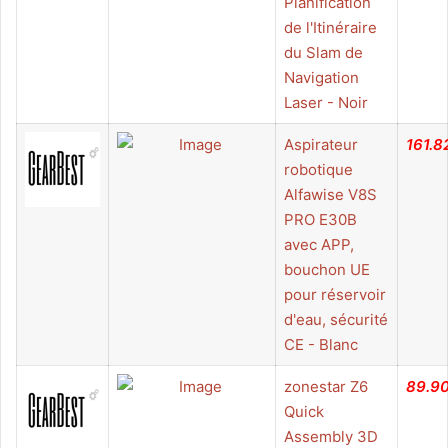
Planification
de l'Itinéraire
du Slam de
Navigation
Laser - Noir
Aspirateur
161.8
robotique
Alfawise V8S
PRO E30B
avec APP,
bouchon UE
pour réservoir
d'eau, sécurité
CE - Blanc
zonestar Z6
89.9
Quick
Assembly 3D