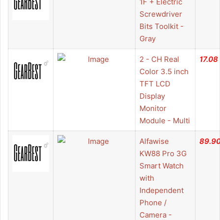
1F + Electric
Screwdriver
Bits Toolkit -
Gray
2 - CH Real
17.08
Color 3.5 inch
TFT LCD
Display
Monitor
Module - Multi
Alfawise
89.9
KW88 Pro 3G
Smart Watch
with
Independent
Phone /
Camera -