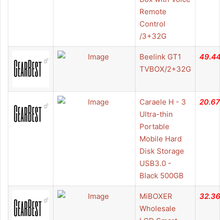
Remote
Control
/3+32G
Beelink GT1
49.4
TVBOX/2+32G
Caraele H - 3
20.67
Ultra-thin
Portable
Mobile Hard
Disk Storage
USB3.0 -
Black 500GB
MiBOXER
32.3
Wholesale