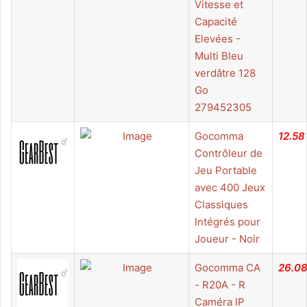
Vitesse et
Capacité
Elevées -
Multi Bleu
verdâtre 128
Go
279452305
Gocomma
12.58
Contrôleur de
Jeu Portable
avec 400 Jeux
Classiques
Intégrés pour
Joueur - Noir
Gocomma CA
26.0
- R20A - R
Caméra IP