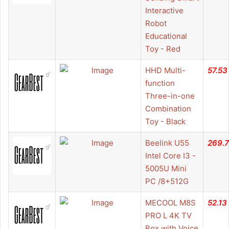
Interactive
Robot
Educational
Toy - Red
HHD Multi-
57.53
function
Three-in-one
Combination
Toy - Black
Beelink U55
269.
Intel Core I3 -
5005U Mini
PC /8+512G
MECOOL M8S
52.13
PRO L 4K TV
Box with Voice