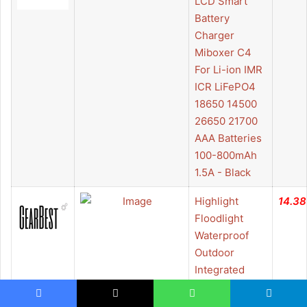
LCD Smart
Battery
Charger
Miboxer C4
For Li-ion IMR
ICR LiFePO4
18650 14500
26650 21700
AAA Batteries
100-800mAh
1.5A - Black
Highlight
14.38
Floodlight
Waterproof
Outdoor
Integrated
Projection
Lamp LED
Facebook
X
WhatsApp
Telegram