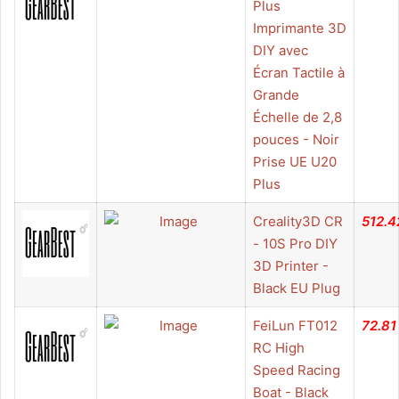
Plus
Imprimante 3D
DIY avec
Écran Tactile à
Grande
Échelle de 2,8
pouces - Noir
Prise UE U20
Plus
Creality3D CR
512.4
- 10S Pro DIY
3D Printer -
Black EU Plug
FeiLun FT012
72.81
RC High
Speed Racing
Boat - Black