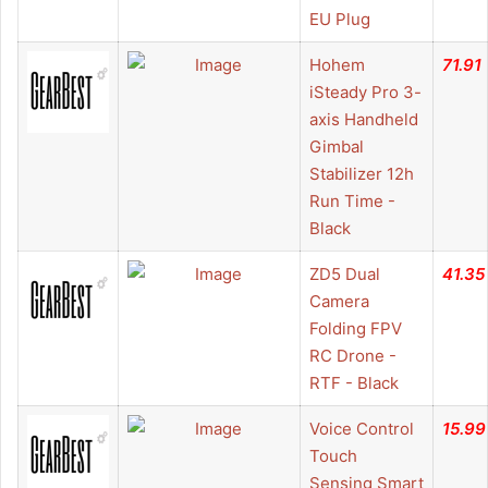
EU Plug
Hohem
71.91
iSteady Pro 3-
axis Handheld
Gimbal
Stabilizer 12h
Run Time -
Black
ZD5 Dual
41.35
Camera
Folding FPV
RC Drone -
RTF - Black
Voice Control
15.99
Touch
Sensing Smart