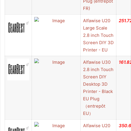
Plug (entrepôt
FR)
Alfawise U20
251.7
Large Scale
2.8 inch Touch
Screen DIY 3D
Printer - EU
Alfawise U30
161.8
2.8 inch Touch
Screen DIY
Desktop 3D
Printer - Black
EU Plug
（entrepôt
EU）
Alfawise U20
350.6