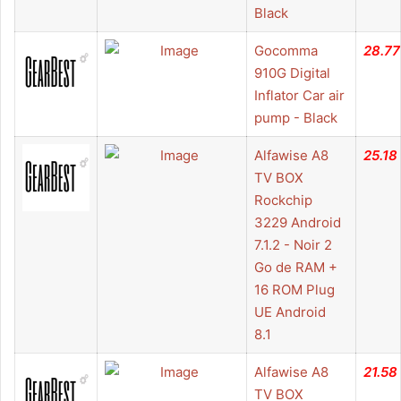
Black
Gocomma
28.77
910G Digital
Inflator Car air
pump - Black
Alfawise A8
25.18
TV BOX
Rockchip
3229 Android
7.1.2 - Noir 2
Go de RAM +
16 ROM Plug
UE Android
8.1
Alfawise A8
21.58
TV BOX