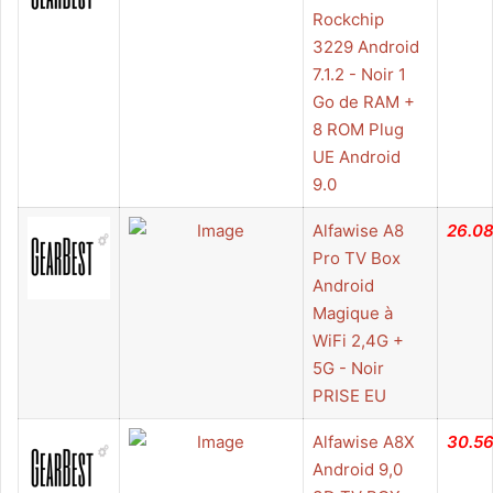
Rockchip
3229 Android
7.1.2 - Noir 1
Go de RAM +
8 ROM Plug
UE Android
9.0
Alfawise A8
26.0
Pro TV Box
Android
Magique à
WiFi 2,4G +
5G - Noir
PRISE EU
Alfawise A8X
30.5
Android 9,0