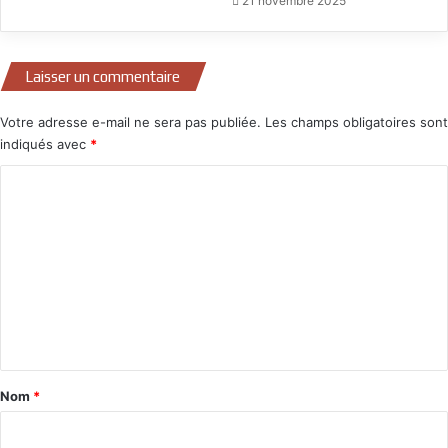
21 novembre 2025
Laisser un commentaire
Votre adresse e-mail ne sera pas publiée.
Les champs obligatoires sont
indiqués avec
*
C
o
m
m
e
n
t
a
Nom
*
i