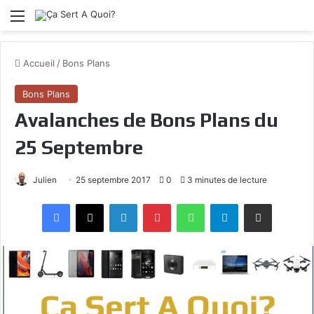
Menu
Accueil
/
Bons Plans
Bons Plans
Avalanches de Bons Plans du
25 Septembre
Julien
25 septembre 2017
0
3 minutes de lecture
Facebook
X
Linkedin
Pinterest
WhatsApp
Telegram
Partagez par mail