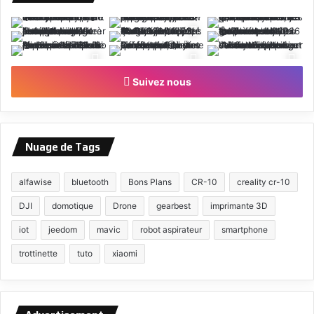
Suivez nous
Nuage de Tags
alfawise
bluetooth
Bons Plans
CR-10
creality cr-10
DJI
domotique
Drone
gearbest
imprimante 3D
iot
jeedom
mavic
robot aspirateur
smartphone
trottinette
tuto
xiaomi