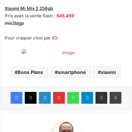
Xiaomi Mi Mix 2 256gb
Prix avec la vente flash :
545,45€
mix2bjgp
Pour craquer c’est par
ICI
Bons Plans
smartphone
xiaomi
Facebook
X
Linkedin
Pinterest
WhatsApp
Telegram
Partagez par mail
Impri