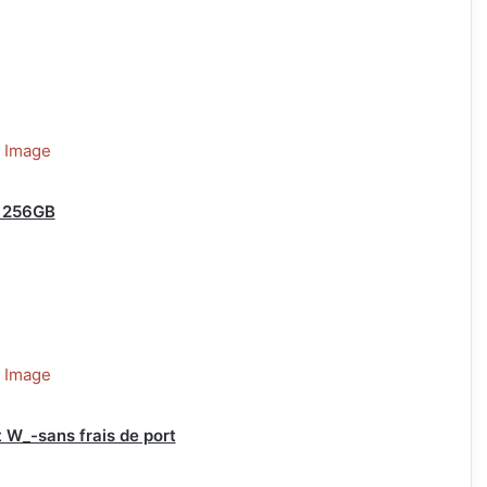
+ 256GB
 W_-sans frais de port