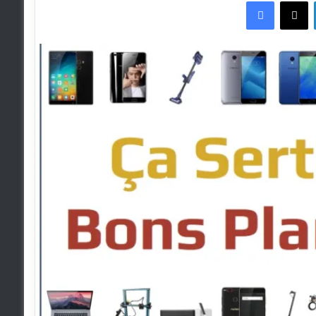
Faceboo
X