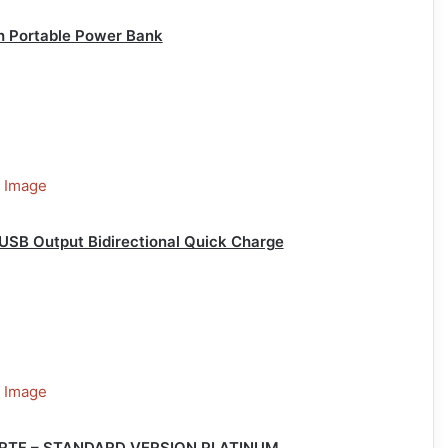
h Portable Power Bank
SB Output Bidirectional Quick Charge
r – RTF – STANDARD VERSION PLATINUM