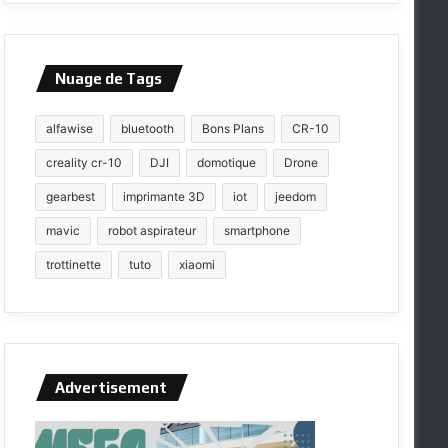
Nuage de Tags
alfawise
bluetooth
Bons Plans
CR-10
creality cr-10
DJI
domotique
Drone
gearbest
imprimante 3D
iot
jeedom
mavic
robot aspirateur
smartphone
trottinette
tuto
xiaomi
Advertisement