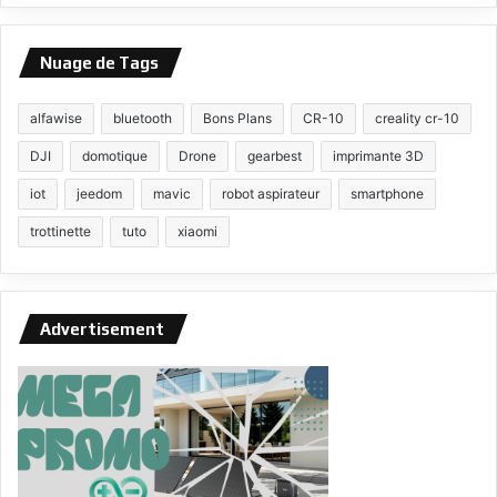
Nuage de Tags
alfawise
bluetooth
Bons Plans
CR-10
creality cr-10
DJI
domotique
Drone
gearbest
imprimante 3D
iot
jeedom
mavic
robot aspirateur
smartphone
trottinette
tuto
xiaomi
Advertisement