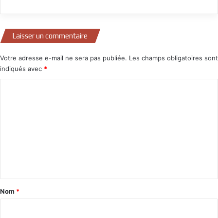
Laisser un commentaire
Votre adresse e-mail ne sera pas publiée.
Les champs obligatoires sont
indiqués avec
*
C
o
m
m
e
n
t
a
Nom
*
i
r