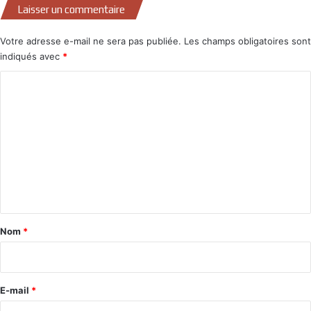
Laisser un commentaire
Votre adresse e-mail ne sera pas publiée.
Les champs obligatoires sont
indiqués avec
*
C
o
m
m
e
n
t
a
Nom
*
i
r
e
E-mail
*
*