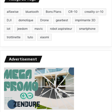
alfawise
bluetooth
Bons Plans
CR-10
creality cr-10
DJI
domotique
Drone
gearbest
imprimante 3D
iot
jeedom
mavic
robot aspirateur
smartphone
trottinette
tuto
xiaomi
Advertisement