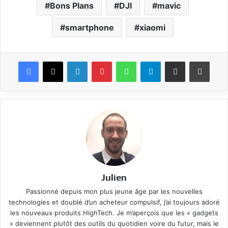
Bons Plans
DJI
mavic
smartphone
xiaomi
Facebook
X
Linkedin
Pinterest
WhatsApp
Telegram
Partagez par mail
Impri
Julien
Passionné depuis mon plus jeune âge par les nouvelles
technologies et doublé d’un acheteur compulsif, j’ai toujours adoré
les nouveaux produits HighTech. Je m’aperçois que les « gadgets
» deviennent plutôt des outils du quotidien voire du futur, mais le