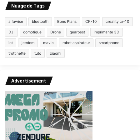
Nuage de Tags
alfawise
bluetooth
Bons Plans
CR-10
creality cr-10
DJI
domotique
Drone
gearbest
imprimante 3D
iot
jeedom
mavic
robot aspirateur
smartphone
trottinette
tuto
xiaomi
Advertisement