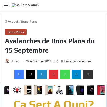
Menu
Accueil
/
Bons Plans
Bons Plans
Avalanches de Bons Plans du
15 Septembre
Julien
15 septembre 2017
0
3 minutes de lecture
Facebook
X
Linkedin
Pinterest
WhatsApp
Telegram
Partagez par mail