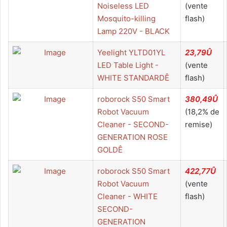
Noiseless LED
(vente
Mosquito-killing
flash)
Lamp 220V - BLACK
Yeelight YLTD01YL
23,79Û
LED Table Light -
(vente
WHITE STANDARDÊ
flash)
roborock S50 Smart
380,49Û
Robot Vacuum
(18,2% de
Cleaner - SECOND-
remise)
GENERATION ROSE
GOLDÊ
roborock S50 Smart
422,77Û
Robot Vacuum
(vente
Cleaner - WHITE
flash)
SECOND-
GENERATION