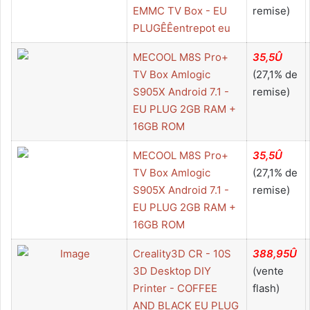
EMMC TV Box - EU
remise)
PLUGÊÊentrepot eu
MECOOL M8S Pro+
35,5Û
TV Box Amlogic
(27,1% de
S905X Android 7.1 -
remise)
EU PLUG 2GB RAM +
16GB ROM
MECOOL M8S Pro+
35,5Û
TV Box Amlogic
(27,1% de
S905X Android 7.1 -
remise)
EU PLUG 2GB RAM +
16GB ROM
Creality3D CR - 10S
388,95Û
3D Desktop DIY
(vente
Printer - COFFEE
flash)
AND BLACK EU PLUG