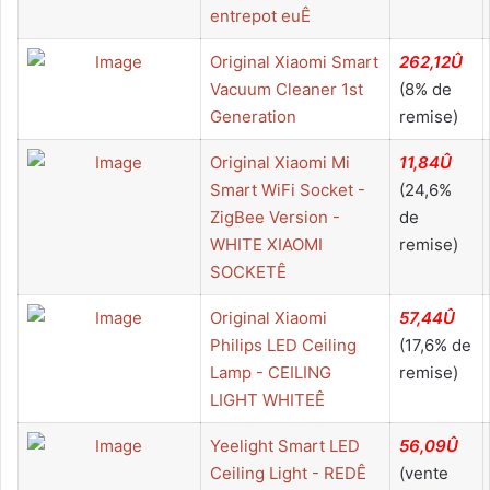
entrepot euÊ
Original Xiaomi Smart
262,12Û
Vacuum Cleaner 1st
(8% de
Generation
remise)
Original Xiaomi Mi
11,84Û
Smart WiFi Socket -
(24,6%
ZigBee Version -
de
WHITE XIAOMI
remise)
SOCKETÊ
Original Xiaomi
57,44Û
Philips LED Ceiling
(17,6% de
Lamp - CEILING
remise)
LIGHT WHITEÊ
Yeelight Smart LED
56,09Û
Ceiling Light - REDÊ
(vente