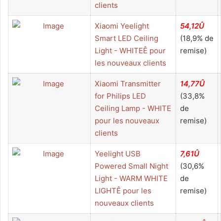
clients
Xiaomi Yeelight
54,12Û
Smart LED Ceiling
(18,9% de
Light - WHITEÊ pour
remise)
les nouveaux clients
Xiaomi Transmitter
14,77Û
for Philips LED
(33,8%
Ceiling Lamp - WHITE
de
pour les nouveaux
remise)
clients
Yeelight USB
7,61Û
Powered Small Night
(30,6%
Light - WARM WHITE
de
LIGHTÊ pour les
remise)
nouveaux clients