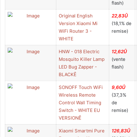
flash)
Original English
22,83Û
Version Xiaomi Mi
(18,1% de
WiFi Router 3 -
remise)
WHITE
HNW - 018 Electric
12,62Û
Mosquito Killer Lamp
(vente
LED Bug Zapper -
flash)
BLACKÊ
SONOFF Touch WiFi
9,60Û
Wireless Remote
(37,3%
Control Wall Timing
de
Switch - WHITE EU
remise)
VERSIONÊ
Xiaomi Smartmi Pure
126,83Û