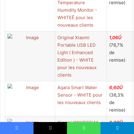
Temperature
remise)
Humidity Monitor -
WHITEÊ pour les
nouveaux clients
Original Xiaomi
1,06Û
Portable USB LED
(76,7%
Light ( Enhanced
de
Edition ) - WHITE
remise)
pour les nouveaux
clients
Aqara Smart Water
6,60Û
Sensor - WHITE pour
(36,3%
les nouveaux clients
de
remise)
Xiaomi WXKG02LM
6,30Û
Aqara Smart Light
(47,6%
Facebook
X
WhatsApp
Telegram