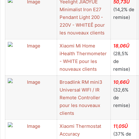
Yeelight JIAOYUE
50,73Û
Minimalist Iron E27
(14,2% de
Pendant Light 200 -
remise)
220V - WHITEÊ pour
les nouveaux clients
Xiaomi Mi Home
18,06Û
iHealth Thermometer
(28,5%
- WHITE pour les
de
nouveaux clients
remise)
Broadlink RM mini3
10,66Û
Universal WIFI / IR
(32,6%
Remote Controller
de
pour les nouveaux
remise)
clients
Xiaomi Thermostat
11,05Û
Accuracy
(37% de