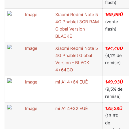
flash)
Xiaomi Redmi Note 5
169,99Û
4G Phablet 3GB RAM
(vente
Global Version -
flash)
BLACKÊ
Xiaomi Redmi Note 5
194,46Û
4G Phablet Global
(4,1% de
Version - BLACK
remise)
4+64GO
mi A1 4+64 EUÊ
149,93Û
(9,5% de
remise)
mi A1 4+32 EUÊ
135,28Û
(13,9%
de