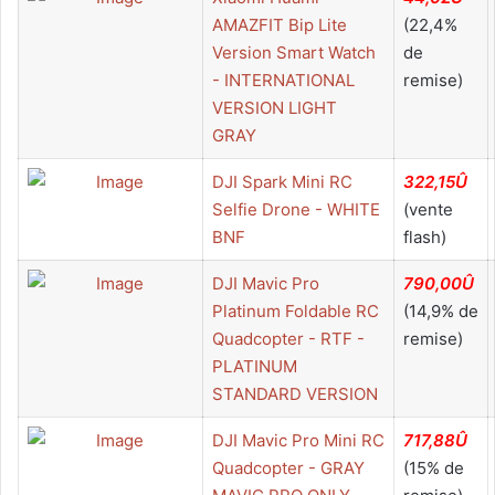
AMAZFIT Bip Lite
(22,4%
Version Smart Watch
de
- INTERNATIONAL
remise)
VERSION LIGHT
GRAY
DJI Spark Mini RC
322,15Û
Selfie Drone - WHITE
(vente
BNF
flash)
DJI Mavic Pro
790,00Û
Platinum Foldable RC
(14,9% de
Quadcopter - RTF -
remise)
PLATINUM
STANDARD VERSION
DJI Mavic Pro Mini RC
717,88Û
Quadcopter - GRAY
(15% de