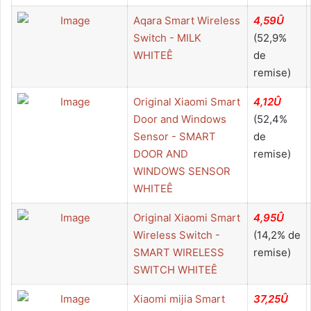
Aqara Smart Wireless
4,59Û
Switch - MILK
(52,9%
WHITEÊ
de
remise)
Original Xiaomi Smart
4,12Û
Door and Windows
(52,4%
Sensor - SMART
de
DOOR AND
remise)
WINDOWS SENSOR
WHITEÊ
Original Xiaomi Smart
4,95Û
Wireless Switch -
(14,2% de
SMART WIRELESS
remise)
SWITCH WHITEÊ
Xiaomi mijia Smart
37,25Û