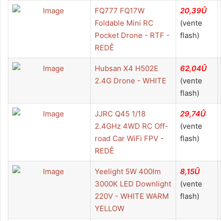
FQ777 FQ17W
20,39Û
Foldable Mini RC
(vente
Pocket Drone - RTF -
flash)
REDÊ
Hubsan X4 H502E
62,04Û
2.4G Drone - WHITE
(vente
flash)
JJRC Q45 1/18
29,74Û
2.4GHz 4WD RC Off-
(vente
road Car WiFi FPV -
flash)
REDÊ
Yeelight 5W 400lm
8,15Û
3000K LED Downlight
(vente
220V - WHITE WARM
flash)
YELLOW