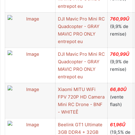
entrepot eu
DJI Mavic Pro Mini RC
760,99Û
Quadcopter - GRAY
(9,9% de
MAVIC PRO ONLY
remise)
entrepot eu
DJI Mavic Pro Mini RC
760,99Û
Quadcopter - GRAY
(9,9% de
MAVIC PRO ONLY
remise)
entrepot eu
Xiaomi MITU WiFi
66,80Û
FPV 720P HD Camera
(vente
Mini RC Drone - BNF
flash)
- WHITEÊ
Beelink GT1 Ultimate
61,96Û
3GB DDR4 + 32GB
(19,5% de