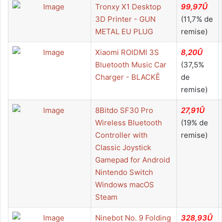
Tronxy X1 Desktop
99,97Û
3D Printer - GUN
(11,7% de
METAL EU PLUG
remise)
Xiaomi ROIDMI 3S
8,20Û
Bluetooth Music Car
(37,5%
Charger - BLACKÊ
de
remise)
8Bitdo SF30 Pro
27,91Û
Wireless Bluetooth
(19% de
Controller with
remise)
Classic Joystick
Gamepad for Android
Nintendo Switch
Windows macOS
Steam
Ninebot No. 9 Folding
328,93Û