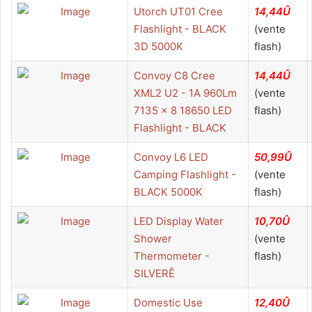
Utorch UT01 Cree
14,44Û
Flashlight - BLACK
(vente
3D 5000K
flash)
Convoy C8 Cree
14,44Û
XML2 U2 - 1A 960Lm
(vente
7135 x 8 18650 LED
flash)
Flashlight - BLACK
Convoy L6 LED
50,99Û
Camping Flashlight -
(vente
BLACK 5000K
flash)
LED Display Water
10,70Û
Shower
(vente
Thermometer -
flash)
SILVERÊ
Domestic Use
12,40Û