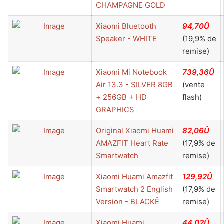
CHAMPAGNE GOLD
Xiaomi Bluetooth
94,70Û
Speaker - WHITE
(19,9% de
remise)
Xiaomi Mi Notebook
739,36Û
Air 13.3 - SILVER 8GB
(vente
+ 256GB + HD
flash)
GRAPHICS
Original Xiaomi Huami
82,06Û
AMAZFIT Heart Rate
(17,9% de
Smartwatch
remise)
Xiaomi Huami Amazfit
129,92Û
Smartwatch 2 English
(17,9% de
Version - BLACKÊ
remise)
Xiaomi Huami
44,02Û