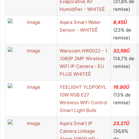
Evaporative Air
(31,8% de
Humidifier - WHITEÊ
remise)
Aqara Smart Water
8,45Û
Sensor - WHITEÊ
(23% de
remise)
Wanscam HW0022 - 1
32,59Û
1080P 2MP Wireless
(14,7% de
WiFi IP Camera - EU
remise)
PLUG WHITEÊ
YEELIGHT YLDP06YL
16,90Û
10W RGB E27
(13% de
Wireless WiFi Control
remise)
Smart Light Bulb
Aqara Smart IP
23,27Û
Camera Linkage
(36,6%
Alarm 1080P HD -
de