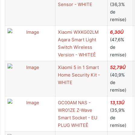
Sensor - WHITE
(36,3%
de
remise)
Xiaomi WXKG02LM
6,30Û
Aqara Smart Light
(47,6%
Switch Wireless
de
Version - WHITEÊ
remise)
Xiaomi 5 in 1 Smart
52,79Û
Home Security Kit -
(40,9%
WHITE
de
remise)
GC00AM NAS -
13,13Û
WR01ZE Z-Wave
(35,9%
Smart Socket - EU
de
PLUG WHITEÊ
remise)