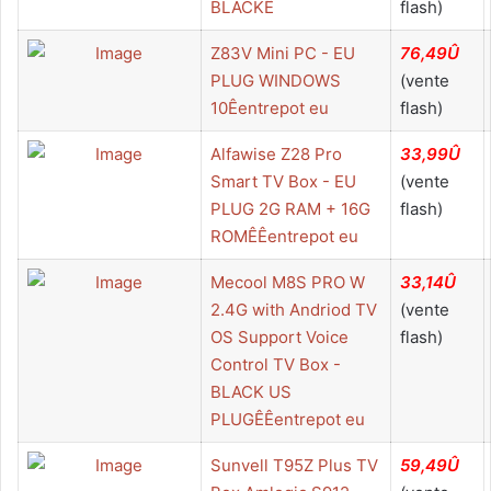
BLACKÊ
flash)
Z83V Mini PC - EU
76,49Û
PLUG WINDOWS
(vente
10Êentrepot eu
flash)
Alfawise Z28 Pro
33,99Û
Smart TV Box - EU
(vente
PLUG 2G RAM + 16G
flash)
ROMÊÊentrepot eu
Mecool M8S PRO W
33,14Û
2.4G with Andriod TV
(vente
OS Support Voice
flash)
Control TV Box -
BLACK US
PLUGÊÊentrepot eu
Sunvell T95Z Plus TV
59,49Û