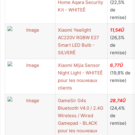
Home Aqara Security
(22,5%
Kit - WHITEÊ
de
remise)
Xiaomi Yeelight
11,54Û
AC220V RGBW E27
(26,3%
Smart LED Bulb -
de
SILVERÊ
remise)
Xiaomi Mijia Sensor
6,77Û
Night Light - WHITEÊ
(19,8% de
pour les nouveaux
remise)
clients
GameSir G4s
28,74Û
Bluetooth V4.0 / 2.4G
(24,4%
Wireless / Wired
de
Gamepad - BLACK
remise)
pour les nouveaux