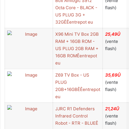
Box Amlogic S912
(vente
Octa Core - BLACK -
flash)
US PLUG 3G +
32GÊÊentrepot eu
X96 Mini TV Box 2GB
25,49Û
RAM + 16GB ROM -
(vente
US PLUG 2GB RAM +
flash)
16GB ROMÊentrepot
eu
Z69 TV Box - US
35,69Û
PLUG
(vente
2GB+16GBÊÊentrepot
flash)
eu
JJRC R1 Defenders
21,24Û
Infrared Control
(vente
Robot - RTR - BLUEÊ
flash)