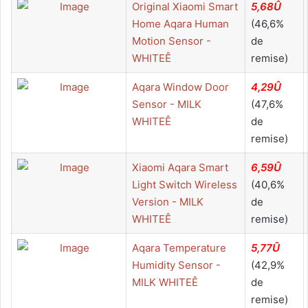
Original Xiaomi Smart
5,68Û
Home Aqara Human
(46,6%
Motion Sensor -
de
WHITEÊ
remise)
Aqara Window Door
4,29Û
Sensor - MILK
(47,6%
WHITEÊ
de
remise)
Xiaomi Aqara Smart
6,59Û
Light Switch Wireless
(40,6%
Version - MILK
de
WHITEÊ
remise)
Aqara Temperature
5,77Û
Humidity Sensor -
(42,9%
MILK WHITEÊ
de
remise)