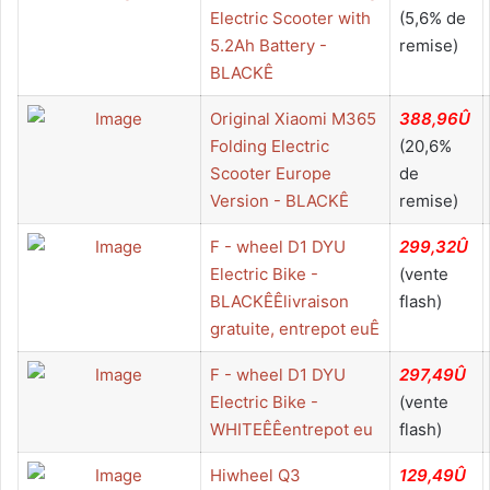
Electric Scooter with
(5,6% de
5.2Ah Battery -
remise)
BLACKÊ
Original Xiaomi M365
388,96Û
Folding Electric
(20,6%
Scooter Europe
de
Version - BLACKÊ
remise)
F - wheel D1 DYU
299,32Û
Electric Bike -
(vente
BLACKÊÊlivraison
flash)
gratuite, entrepot euÊ
F - wheel D1 DYU
297,49Û
Electric Bike -
(vente
WHITEÊÊentrepot eu
flash)
Hiwheel Q3
129,49Û