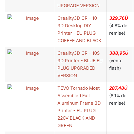
UPGRADE VERSION
Creality3D CR - 10
329,76Û
3D Desktop DIY
(4,8% de
Printer - EU PLUG
remise)
COFFEE AND BLACK
Creality3D CR - 10S
388,95Û
3D Printer - BLUE EU
(vente
PLUG UPGRADED
flash)
VERSION
TEVO Tornado Most
287,48Û
Assembled Full
(8,1% de
Aluminum Frame 3D
remise)
Printer - EU PLUG
220V BLACK AND
GREEN