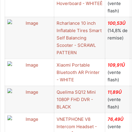
Hoverboard - WHITEÊ
(vente
flash)
Rcharlance 10 inch
100,53Û
Inflatable Tires Smart
(14,8% de
Self Balancing
remise)
Scooter - SCRAWL
PATTERN
Xiaomi Portable
109,91Û
Bluetooth AR Printer
(vente
- WHITE
flash)
Quelima SQ12 Mini
11,89Û
1080P FHD DVR -
(vente
BLACK
flash)
VNETPHONE V8
76,49Û
Intercom Headset -
(vente