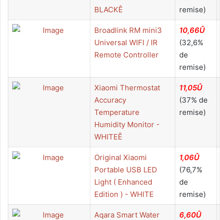
BLACKÊ
remise)
Broadlink RM mini3
10,66Û
Universal WIFI / IR
(32,6%
Remote Controller
de
remise)
Xiaomi Thermostat
11,05Û
Accuracy
(37% de
Temperature
remise)
Humidity Monitor -
WHITEÊ
Original Xiaomi
1,06Û
Portable USB LED
(76,7%
Light ( Enhanced
de
Edition ) - WHITE
remise)
Aqara Smart Water
6,60Û