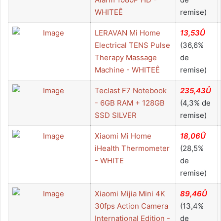
WHITEÊ
remise)
LERAVAN Mi Home
13,53Û
Electrical TENS Pulse
(36,6%
Therapy Massage
de
Machine - WHITEÊ
remise)
Teclast F7 Notebook
235,43Û
- 6GB RAM + 128GB
(4,3% de
SSD SILVER
remise)
Xiaomi Mi Home
18,06Û
iHealth Thermometer
(28,5%
- WHITE
de
remise)
Xiaomi Mijia Mini 4K
89,46Û
30fps Action Camera
(13,4%
International Edition -
de