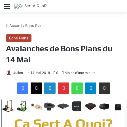
Menu
Accueil
/
Bons Plans
Bons Plans
Avalanches de Bons Plans du
14 Mai
Julien
14 mai 2018
0
Moins d'une minute
Facebook
X
Linkedin
Pinterest
WhatsApp
Telegram
Partagez par mail