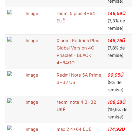
remise)
redmi 5 plus 4+64
149,59Û
EUÊ
(7,3% de
remise)
Xiaomi Redmi 5 Plus
148,75Û
Global Version 4G
(7,8% de
Phablet - BLACK
remise)
4+64GO
Redmi Note 5A Prime
99,95Û
3+32 US
(9% de
remise)
redmi note 4 3+32
108,28Û
UKÊ
(19,9% de
remise)
max 2 4+64 EUÊ
174,92Û