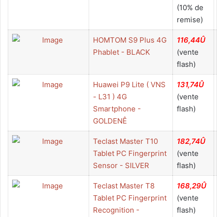
(10% de
remise)
HOMTOM S9 Plus 4G
116,44Û
Phablet - BLACK
(vente
flash)
Huawei P9 Lite ( VNS
131,74Û
- L31 ) 4G
(vente
Smartphone -
flash)
GOLDENÊ
Teclast Master T10
182,74Û
Tablet PC Fingerprint
(vente
Sensor - SILVER
flash)
Teclast Master T8
168,29Û
Tablet PC Fingerprint
(vente
Recognition -
flash)