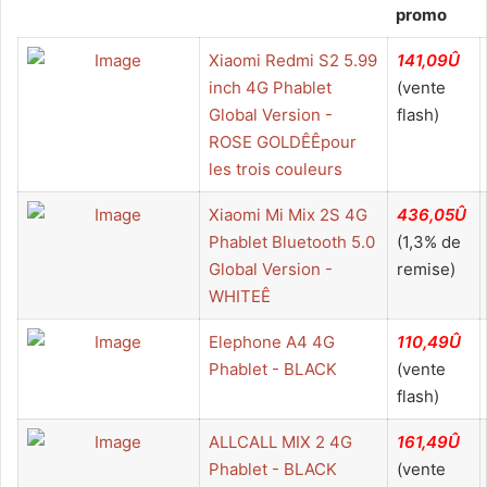
promo
Xiaomi Redmi S2 5.99
141,09Û
inch 4G Phablet
(vente
Global Version -
flash)
ROSE GOLDÊÊpour
les trois couleurs
Xiaomi Mi Mix 2S 4G
436,05Û
Phablet Bluetooth 5.0
(1,3% de
Global Version -
remise)
WHITEÊ
Elephone A4 4G
110,49Û
Phablet - BLACK
(vente
flash)
ALLCALL MIX 2 4G
161,49Û
Phablet - BLACK
(vente