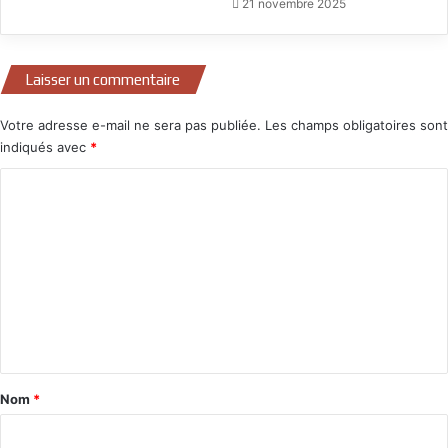
21 novembre 2025
Laisser un commentaire
Votre adresse e-mail ne sera pas publiée.
Les champs obligatoires sont
indiqués avec
*
C
o
m
m
e
n
t
a
Nom
*
i