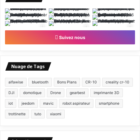
Suivez nous
Nuage de Tags
alfawise
bluetooth
Bons Plans
CR-10
creality cr-10
DJI
domotique
Drone
gearbest
imprimante 3D
iot
jeedom
mavic
robot aspirateur
smartphone
trottinette
tuto
xiaomi