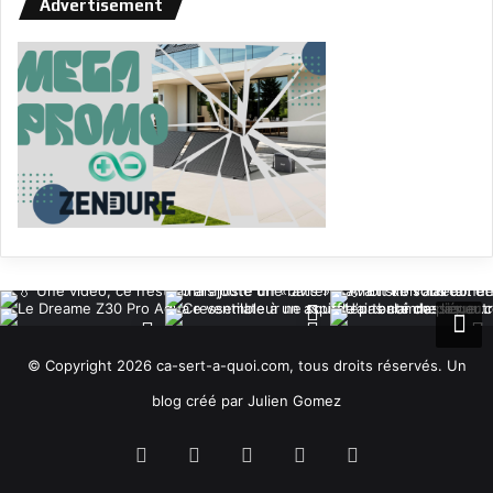
Advertisement
© Copyright 2026 ca-sert-a-quoi.com, tous droits réservés. Un
blog créé par Julien Gomez
RSS
Facebook
X
YouTube
Instagram