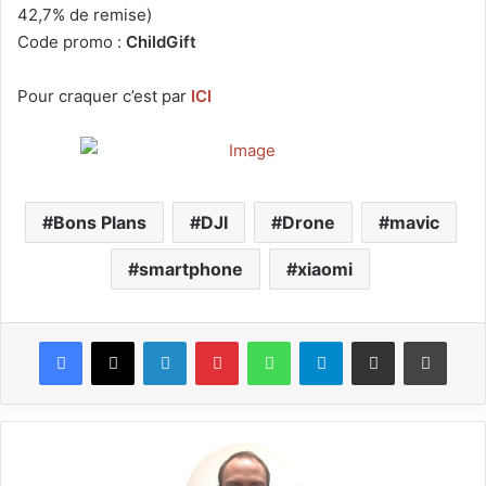
42,7% de remise)
Code promo :
ChildGift
Pour craquer c’est par
ICI
Bons Plans
DJI
Drone
mavic
smartphone
xiaomi
Facebook
X
Linkedin
Pinterest
WhatsApp
Telegram
Partagez par mail
Impri