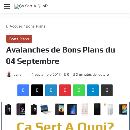
Menu
Accueil
/
Bons Plans
Bons Plans
Avalanches de Bons Plans du
04 Septembre
Julien
4 septembre 2017
0
3 minutes de lecture
Facebook
X
Linkedin
Pinterest
WhatsApp
Telegram
Partagez par mail