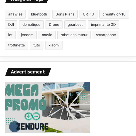
alfawise
bluetooth
Bons Plans
CR-10
creality cr-10
DJI
domotique
Drone
gearbest
imprimante 3D
iot
jeedom
mavic
robot aspirateur
smartphone
trottinette
tuto
xiaomi
Advertisement