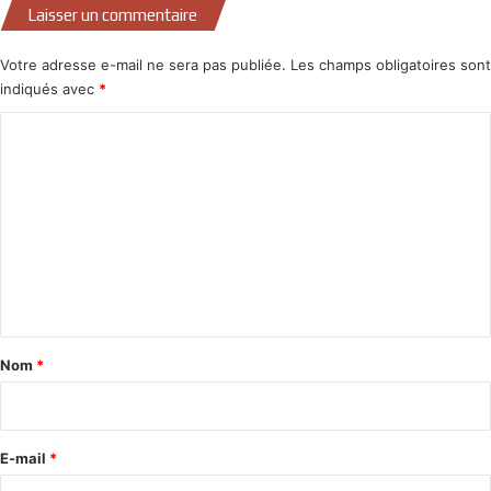
Laisser un commentaire
Votre adresse e-mail ne sera pas publiée.
Les champs obligatoires sont
indiqués avec
*
C
o
m
m
e
n
t
a
Nom
*
i
r
e
E-mail
*
*