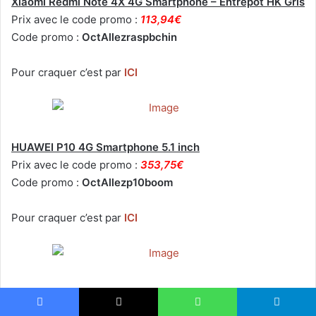
Xiaomi Redmi Note 4X 4G Smartphone – Entrepôt HK Gris
Prix avec le code promo :
113,94€
Code promo :
OctAllezraspbchin
Pour craquer c’est par
ICI
HUAWEI P10 4G Smartphone 5.1 inch
Prix avec le code promo :
353,75€
Code promo :
OctAllezp10boom
Pour craquer c’est par
ICI
ASUS Zenfone 4 Max Plus 4G Smartphone – Noir
Prix avec le code promo :
128,34€
Facebook
X
WhatsApp
Telegram