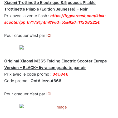
Xiaomi Trottinette Electrique 8.5 pouces Pliable
Trottinette Pliable (Edition Jeunesse) – Noir
Prix avec la vente flash :
https://fr,gearbest,com/kick-
scooter/pp_671791,html?wid=55&lkid=11308322€
Pour craquer c’est par
ICI
Original Xiaomi M365 Folding Electric Scooter Europe
Version – BLACK– livraison graduite par air
Prix avec le code promo :
341,84€
Code promo :
OctAllezout666
Pour craquer c’est par
ICI