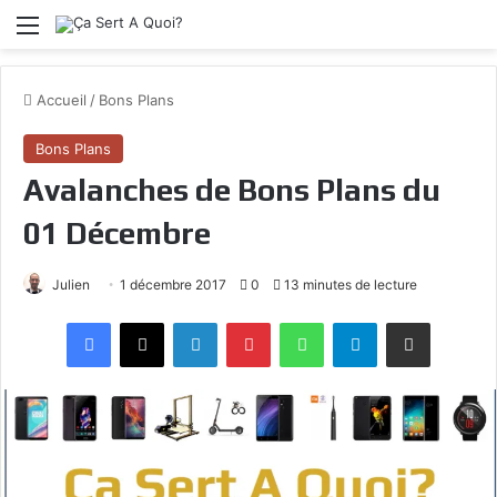
Menu
Accueil
/
Bons Plans
Bons Plans
Avalanches de Bons Plans du
01 Décembre
Julien
1 décembre 2017
0
13 minutes de lecture
Facebook
X
Linkedin
Pinterest
WhatsApp
Telegram
Partagez par mail